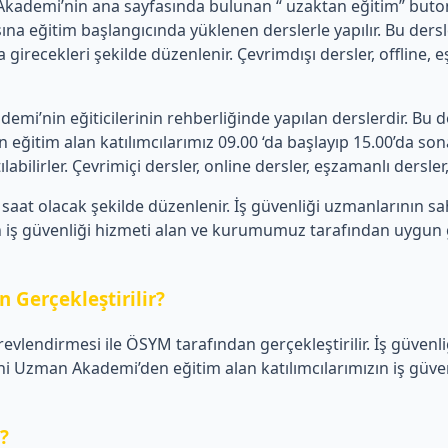
emi’nin ana sayfasında bulunan “ uzaktan eğitim” butonu üz
a eğitim başlangıcında yüklenen derslerle yapılır. Bu de
 girecekleri şekilde düzenlenir. Çevrimdışı dersler, offline,
’nin eğiticilerinin rehberliğinde yapılan derslerdir. Bu de
tim alan katılımcılarımız 09.00 ‘da başlayıp 15.00’da sona 
ilirler. Çevrimiçi dersler, online dersler, eşzamanlı dersler, c
aat olacak şekilde düzenlenir. İş güvenliği uzmanlarının s
iş güvenliği hizmeti alan ve kurumumuz tarafından uygun görü
 Gerçekleştirilir?
revlendirmesi ile ÖSYM tarafından gerçekleştirilir. İş güvenl
Uzman Akademi’den eğitim alan katılımcılarımızın iş güvenli
r?