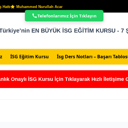
 Hattı
Muhammed Nurullah Acar
Telefonlarımız İçin Tıklayın
Türkiye’nin EN BÜYÜK İSG EĞİTİM KURSU - 7 Ş
z
İSG Eğitim Kursu
İsg Ders Notları – Başarı Tablo
nlık Onaylı İSG Kursu İçin Tıklayarak Hızlı İletişime 