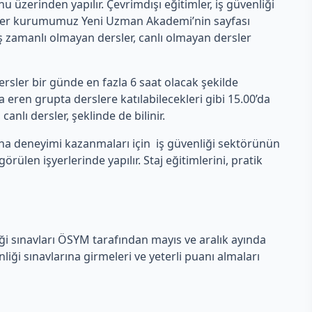
erinden yapılır. Çevrimdışı eğitimler, iş güvenliği
rsler kurumumuz Yeni Uzman Akademi’nin sayfası
 eş zamanlı olmayan dersler, canlı olmayan dersler
rsler bir günde en fazla 6 saat olacak şekilde
eren grupta derslere katılabilecekleri gibi 15.00’da
anlı dersler, şeklinde de bilinir.
aha deneyimi kazanmaları için iş güvenliği sektörünün
len işyerlerinde yapılır. Staj eğitimlerini, pratik
iği sınavları ÖSYM tarafından mayıs ve aralık ayında
ği sınavlarına girmeleri ve yeterli puanı almaları