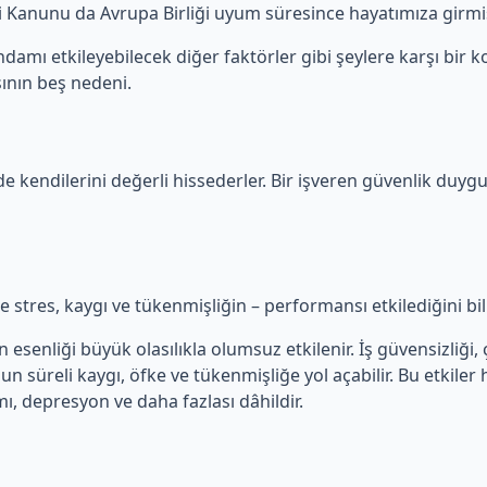
iği Kanunu da Avrupa Birliği uyum süresince hayatımıza girmiş
damı etkileyebilecek diğer faktörler gibi şeylere karşı bir ko
ının beş nedeni.
de kendilerini değerli hissederler. Bir işveren güvenlik duygu
kle stres, kaygı ve tükenmişliğin – performansı etkilediğini bi
senliği büyük olasılıkla olumsuz etkilenir. İş güvensizliği, ça
zun süreli kaygı, öfke ve tükenmişliğe yol açabilir. Bu etkiler
mı, depresyon ve daha fazlası dâhildir.