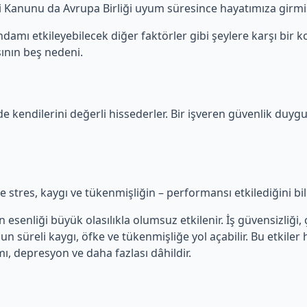
iği Kanunu da Avrupa Birliği uyum süresince hayatımıza girmiş
damı etkileyebilecek diğer faktörler gibi şeylere karşı bir ko
ının beş nedeni.
de kendilerini değerli hissederler. Bir işveren güvenlik duygu
kle stres, kaygı ve tükenmişliğin – performansı etkilediğini bi
senliği büyük olasılıkla olumsuz etkilenir. İş güvensizliği, ça
zun süreli kaygı, öfke ve tükenmişliğe yol açabilir. Bu etkiler
mı, depresyon ve daha fazlası dâhildir.