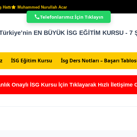
 Hattı
Muhammed Nurullah Acar
Telefonlarımız İçin Tıklayın
Türkiye’nin EN BÜYÜK İSG EĞİTİM KURSU - 7 Ş
z
İSG Eğitim Kursu
İsg Ders Notları – Başarı Tablo
nlık Onaylı İSG Kursu İçin Tıklayarak Hızlı İletişime 