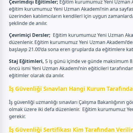
Çevrimdışı Eğitimler;
Eğitim kurumumuz Yeni Uzman Akad
eğitim kurumumuz Yeni Uzman Akademi’nin ana sayfasın
üzerinden katılımcıların kendileri için uygun zamanlarda
şeklinde de anılır.
Çevrimiçi Dersler;
Eğitim kurumumuz Yeni Uzman Akademi
düzenlenir. Eğitim kurumumuz Yeni Uzman Akademi’den eği
başlayıp 21.00’da sona eren gruplarda da eğitimlere katılab
Staj Eğitimleri,
5 iş günü içinde ve günde maksimum 8 s
öncü ismi Yeni Uzman Akademi’nin eğiticileri tarafından 
eğitimler olarak da anılır.
İş Güvenliği Sınavları Hangi Kurum Tarafından
İş güvenliği uzmanlığı sınavları Çalışma Bakanlığının gö
olmak üzere iki defa düzenlenir.
Eğitim kurumumuz Yeni 
gerekir.
İş Güvenliği Sertifikası Kim Tarafından Verili