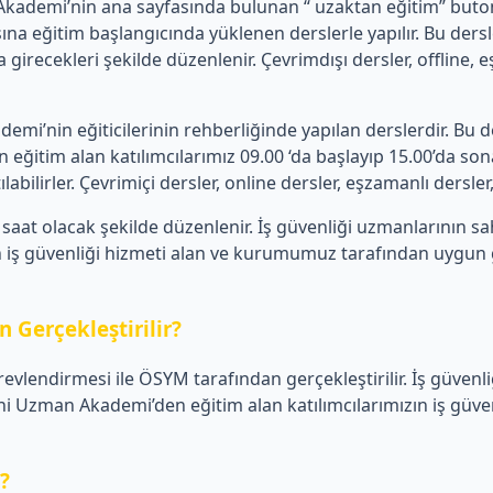
emi’nin ana sayfasında bulunan “ uzaktan eğitim” butonu üz
a eğitim başlangıcında yüklenen derslerle yapılır. Bu de
 girecekleri şekilde düzenlenir. Çevrimdışı dersler, offline,
’nin eğiticilerinin rehberliğinde yapılan derslerdir. Bu de
tim alan katılımcılarımız 09.00 ‘da başlayıp 15.00’da sona 
ilirler. Çevrimiçi dersler, online dersler, eşzamanlı dersler, c
aat olacak şekilde düzenlenir. İş güvenliği uzmanlarının s
iş güvenliği hizmeti alan ve kurumumuz tarafından uygun görü
 Gerçekleştirilir?
revlendirmesi ile ÖSYM tarafından gerçekleştirilir. İş güvenl
Uzman Akademi’den eğitim alan katılımcılarımızın iş güvenli
r?