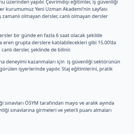
erinden yapılır. Çevrimdışı eğitimler, iş güvenliği
rsler kurumumuz Yeni Uzman Akademi’nin sayfası
 eş zamanlı olmayan dersler, canlı olmayan dersler
rsler bir günde en fazla 6 saat olacak şekilde
eren grupta derslere katılabilecekleri gibi 15.00’da
anlı dersler, şeklinde de bilinir.
aha deneyimi kazanmaları için iş güvenliği sektörünün
len işyerlerinde yapılır. Staj eğitimlerini, pratik
iği sınavları ÖSYM tarafından mayıs ve aralık ayında
ği sınavlarına girmeleri ve yeterli puanı almaları