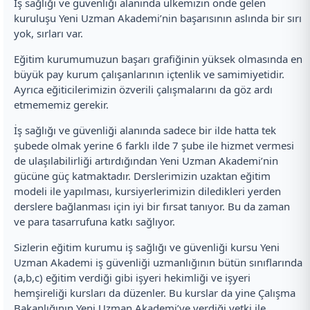
İş sağlığı ve güvenliği alanında ülkemizin önde gelen
kuruluşu Yeni Uzman Akademi’nin başarısının aslında bir sırı
yok, sırları var.
Eğitim kurumumuzun başarı grafiğinin yüksek olmasında en
büyük pay kurum çalışanlarının içtenlik ve samimiyetidir.
Ayrıca eğiticilerimizin özverili çalışmalarını da göz ardı
etmememiz gerekir.
İş sağlığı ve güvenliği alanında sadece bir ilde hatta tek
şubede olmak yerine 6 farklı ilde 7 şube ile hizmet vermesi
de ulaşılabilirliği artırdığından Yeni Uzman Akademi’nin
gücüne güç katmaktadır. Derslerimizin uzaktan eğitim
modeli ile yapılması, kursiyerlerimizin diledikleri yerden
derslere bağlanması için iyi bir fırsat tanıyor. Bu da zaman
ve para tasarrufuna katkı sağlıyor.
Sizlerin eğitim kurumu iş sağlığı ve güvenliği kursu Yeni
Uzman Akademi iş güvenliği uzmanlığının bütün sınıflarında
(a,b,c) eğitim verdiği gibi işyeri hekimliği ve işyeri
hemşireliği kursları da düzenler. Bu kurslar da yine Çalışma
Bakanlığının Yeni Uzman Akademi’ye verdiği yetki ile