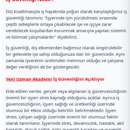
İSG kısaltmasıyla iş hayatında yoğun olarak karşılaştığımız iş
güvenliği tanımını; “İşyerinde işin yürütülmesi sırasında
çeşitli sebeplerle ortaya çıkabilecek işe ve işçiye zarar
verebilecek koşullardan korunmak amacıyla yapılan sistemli
ve bilimsel çalışmalardır” diyebiliriz.
İş güvenliği, dış etkenlerden bağımsız olarak öngörülebilir
bir gelecekte işe sahip olduğunuza dair bir güvencedir. Aynı
zamanda işverenin üretimden memnun olduğu ve çalışana
değer verdiğinin de bir göstergesidir.
Yeni Uzman Akademi
İş Güvenliğini Açıklıyor
Elde edilen veriler, gerçek veya algılanan iş güvencesizliğinin
önemli bir işyeri stres kaynağı olduğunu açıklar. Ayrıca iş
güvencesizliğinin, işyeri sağlığı ve üretkenliği üzerinde
olumsuz bir etkisi olduğu belirtilir. belirtmektedir. İşyeri
stresi, çalışan sağlığı üzerinde önemli bir olumsuz faktör
olarak tanımlanır. İşyerinde stres, devamsızlık, hastalık, akıl
hastalığı, düşük sağlık, kötü güvenlik kararları ve güvenlik