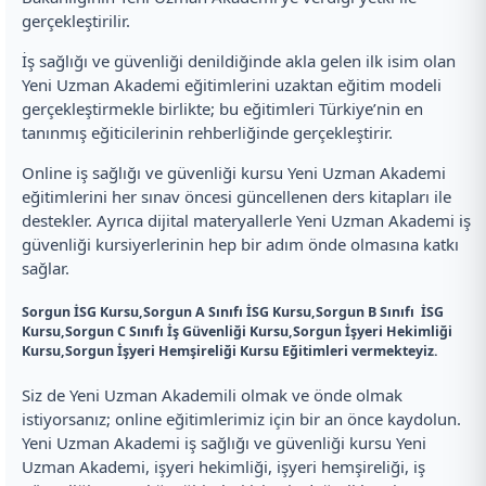
gerçekleştirilir.
İş sağlığı ve güvenliği denildiğinde akla gelen ilk isim olan
Yeni Uzman Akademi eğitimlerini uzaktan eğitim modeli
gerçekleştirmekle birlikte; bu eğitimleri Türkiye’nin en
tanınmış eğiticilerinin rehberliğinde gerçekleştirir.
Online iş sağlığı ve güvenliği kursu Yeni Uzman Akademi
eğitimlerini her sınav öncesi güncellenen ders kitapları ile
destekler. Ayrıca dijital materyallerle Yeni Uzman Akademi iş
güvenliği kursiyerlerinin hep bir adım önde olmasına katkı
sağlar.
Sorgun İSG Kursu
,
Sorgun A Sınıfı İSG Kursu
,
Sorgun B Sınıfı İSG
Kursu
,
Sorgun C Sınıfı İş Güvenliği Kursu
,
Sorgun İşyeri Hekimliği
Kursu
,
Sorgun İşyeri Hemşireliği Kursu Eğitimleri
vermekteyiz.
Siz de Yeni Uzman Akademili olmak ve önde olmak
istiyorsanız; online eğitimlerimiz için bir an önce kaydolun.
Yeni Uzman Akademi iş sağlığı ve güvenliği kursu Yeni
Uzman Akademi, işyeri hekimliği, işyeri hemşireliği, iş