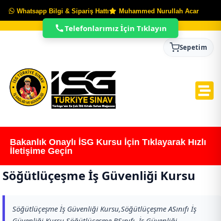
Whatsapp Bilgi & Sipariş Hattı
Muhammed Nurullah Acar
Telefonlarımız İçin Tıklayın
Sepetim
Bakanlık Onaylı İSG Kursu İçin Tıklayarak Hızlı
İletişime Geçin
Söğütlüçeşme İş Güvenliği Kursu
Söğütlüçeşme İş Güvenliği Kursu,Söğütlüçeşme ASınıfı İş
Güvenliği Kursu,Söğütlüçeşme BSınıfı İş Güvenliği