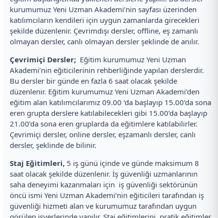
kurumumuz Yeni Uzman Akademi’nin sayfası üzerinden
katılımcıların kendileri için uygun zamanlarda girecekleri
şekilde düzenlenir. Çevrimdışı dersler, offline, eş zamanlı
olmayan dersler, canlı olmayan dersler şeklinde de anılır.
Çevrimiçi Dersler;
Eğitim kurumumuz Yeni Uzman
Akademi’nin eğiticilerinin rehberliğinde yapılan derslerdir.
Bu dersler bir günde en fazla 6 saat olacak şekilde
düzenlenir. Eğitim kurumumuz Yeni Uzman Akademi’den
eğitim alan katılımcılarımız 09.00 ‘da başlayıp 15.00’da sona
eren grupta derslere katılabilecekleri gibi 15.00’da başlayıp
21.00’da sona eren gruplarda da eğitimlere katılabilirler.
Çevrimiçi dersler, online dersler, eşzamanlı dersler, canlı
dersler, şeklinde de bilinir.
Staj Eğitimleri,
5 iş günü içinde ve günde maksimum 8
saat olacak şekilde düzenlenir. İş güvenliği uzmanlarının
saha deneyimi kazanmaları için iş güvenliği sektörünün
öncü ismi Yeni Uzman Akademi’nin eğiticileri tarafından iş
güvenliği hizmeti alan ve kurumumuz tarafından uygun
görülen işyerlerinde yapılır. Staj eğitimlerini, pratik eğitimler