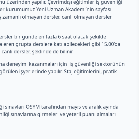
erinden yapılır. Çevrimdışı eğitimler, iş güvenliği
rsler kurumumuz Yeni Uzman Akademi’nin sayfası
 eş zamanlı olmayan dersler, canlı olmayan dersler
rsler bir günde en fazla 6 saat olacak şekilde
eren grupta derslere katılabilecekleri gibi 15.00’da
anlı dersler, şeklinde de bilinir.
aha deneyimi kazanmaları için iş güvenliği sektörünün
len işyerlerinde yapılır. Staj eğitimlerini, pratik
iği sınavları ÖSYM tarafından mayıs ve aralık ayında
ği sınavlarına girmeleri ve yeterli puanı almaları