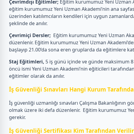
Çevrimdışı Eğitimler;
Eğitim kurumumuz Yeni Uzman Akad
eğitim kurumumuz Yeni Uzman Akademi’nin ana sayfasın
üzerinden katılımcıların kendileri için uygun zamanlarda
şeklinde de anılır.
Çevrimiçi Dersler;
Eğitim kurumumuz Yeni Uzman Akademi
düzenlenir. Eğitim kurumumuz Yeni Uzman Akademi’den eği
başlayıp 21.00’da sona eren gruplarda da eğitimlere katılab
Staj Eğitimleri,
5 iş günü içinde ve günde maksimum 8 s
öncü ismi Yeni Uzman Akademi’nin eğiticileri tarafından 
eğitimler olarak da anılır.
İş Güvenliği Sınavları Hangi Kurum Tarafından
İş güvenliği uzmanlığı sınavları Çalışma Bakanlığının gö
olmak üzere iki defa düzenlenir.
Eğitim kurumumuz Yeni 
gerekir.
İş Güvenliği Sertifikası Kim Tarafından Verili