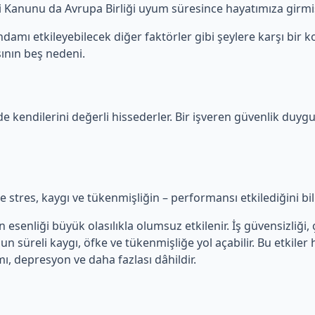
iği Kanunu da Avrupa Birliği uyum süresince hayatımıza girmiş
damı etkileyebilecek diğer faktörler gibi şeylere karşı bir ko
ının beş nedeni.
de kendilerini değerli hissederler. Bir işveren güvenlik duygu
kle stres, kaygı ve tükenmişliğin – performansı etkilediğini bi
senliği büyük olasılıkla olumsuz etkilenir. İş güvensizliği, ça
zun süreli kaygı, öfke ve tükenmişliğe yol açabilir. Bu etkiler
mı, depresyon ve daha fazlası dâhildir.