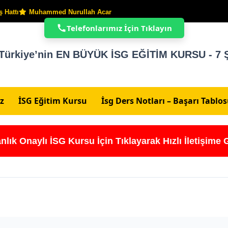
 Hattı
Muhammed Nurullah Acar
Telefonlarımız İçin Tıklayın
Türkiye’nin EN BÜYÜK İSG EĞİTİM KURSU - 7 Ş
z
İSG Eğitim Kursu
İsg Ders Notları – Başarı Tablo
nlık Onaylı İSG Kursu İçin Tıklayarak Hızlı İletişime 