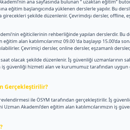
emi’nin ana sayfasında bulunan “ uzaktan eğitim” butonu üz
a eğitim başlangıcında yüklenen derslerle yapılır. Bu de
 girecekleri şekilde düzenlenir. Çevrimdışı dersler, offline,
’nin eğiticilerinin rehberliğinde yapılan derslerdir. Bu de
tim alan katılımcılarımız 09.00 ‘da başlayıp 15.00’da sona 
ilirler. Çevrimiçi dersler, online dersler, eşzamanlı dersler, c
aat olacak şekilde düzenlenir. İş güvenliği uzmanlarının s
iş güvenliği hizmeti alan ve kurumumuz tarafından uygun görü
 Gerçekleştirilir?
revlendirmesi ile ÖSYM tarafından gerçekleştirilir. İş güvenl
Uzman Akademi’den eğitim alan katılımcılarımızın iş güvenli
r?