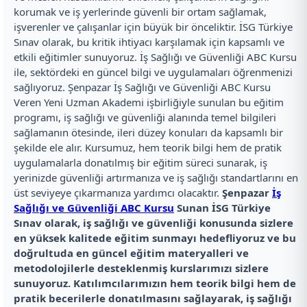
korumak ve iş yerlerinde güvenli bir ortam sağlamak,
işverenler ve çalışanlar için büyük bir önceliktir. İSG Türkiye
Sınav olarak, bu kritik ihtiyacı karşılamak için kapsamlı ve
etkili eğitimler sunuyoruz. İş Sağlığı ve Güvenliği ABC Kursu
ile, sektördeki en güncel bilgi ve uygulamaları öğrenmenizi
sağlıyoruz. Şenpazar İş Sağlığı ve Güvenliği ABC Kursu
Veren Yeni Uzman Akademi işbirliğiyle sunulan bu eğitim
programı, iş sağlığı ve güvenliği alanında temel bilgileri
sağlamanın ötesinde, ileri düzey konuları da kapsamlı bir
şekilde ele alır. Kursumuz, hem teorik bilgi hem de pratik
uygulamalarla donatılmış bir eğitim süreci sunarak, iş
yerinizde güvenliği artırmanıza ve iş sağlığı standartlarını en
üst seviyeye çıkarmanıza yardımcı olacaktır.
Şenpazar
İş
Sağlığı ve Güvenliği ABC Kursu
Sunan İSG Türkiye
Sınav olarak, iş sağlığı ve güvenliği konusunda sizlere
en yüksek kalitede eğitim sunmayı hedefliyoruz ve bu
doğrultuda en güncel eğitim materyalleri ve
metodolojilerle desteklenmiş kurslarımızı sizlere
sunuyoruz. Katılımcılarımızın hem teorik bilgi hem de
pratik becerilerle donatılmasını sağlayarak, iş sağlığı