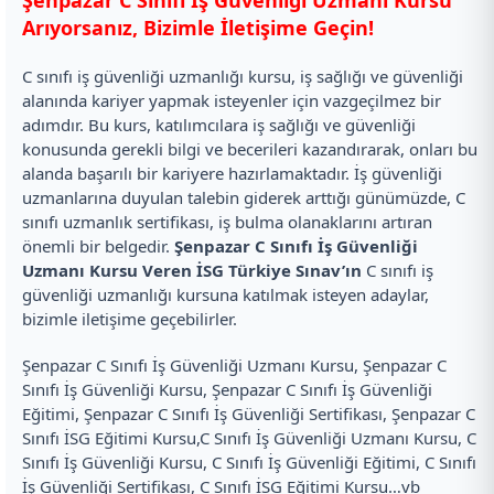
Şenpazar C Sınıfı İş Güvenliği Uzmanı Kursu
Arıyorsanız, Bizimle İletişime Geçin!
C sınıfı iş güvenliği uzmanlığı kursu, iş sağlığı ve güvenliği
alanında kariyer yapmak isteyenler için vazgeçilmez bir
adımdır. Bu kurs, katılımcılara iş sağlığı ve güvenliği
konusunda gerekli bilgi ve becerileri kazandırarak, onları bu
alanda başarılı bir kariyere hazırlamaktadır. İş güvenliği
uzmanlarına duyulan talebin giderek arttığı günümüzde, C
sınıfı uzmanlık sertifikası, iş bulma olanaklarını artıran
önemli bir belgedir.
Şenpazar C Sınıfı İş Güvenliği
Uzmanı Kursu Veren İSG Türkiye Sınav’ın
C sınıfı iş
güvenliği uzmanlığı kursuna katılmak isteyen adaylar,
bizimle iletişime geçebilirler.
Şenpazar C Sınıfı İş Güvenliği Uzmanı Kursu, Şenpazar C
Sınıfı İş Güvenliği Kursu, Şenpazar C Sınıfı İş Güvenliği
Eğitimi, Şenpazar C Sınıfı İş Güvenliği Sertifikası, Şenpazar C
Sınıfı İSG Eğitimi Kursu,C Sınıfı İş Güvenliği Uzmanı Kursu, C
Sınıfı İş Güvenliği Kursu, C Sınıfı İş Güvenliği Eğitimi, C Sınıfı
İş Güvenliği Sertifikası, C Sınıfı İSG Eğitimi Kursu…vb