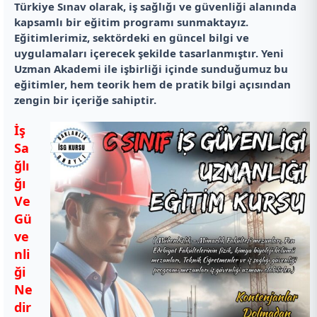
Türkiye Sınav olarak, iş sağlığı ve güvenliği alanında
kapsamlı bir eğitim programı sunmaktayız.
Eğitimlerimiz, sektördeki en güncel bilgi ve
uygulamaları içerecek şekilde tasarlanmıştır. Yeni
Uzman Akademi ile işbirliği içinde sunduğumuz bu
eğitimler, hem teorik hem de pratik bilgi açısından
zengin bir içeriğe sahiptir.
İş
Sa
ğlı
ğı
Ve
Gü
ve
nli
ği
Ne
dir