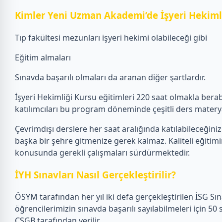
Kimler Yeni Uzman Akademi’de İşyeri Hekimli
Tıp fakültesi mezunları işyeri hekimi olabileceği gibi
Eğitim almaları
Sınavda başarılı olmaları da aranan diğer şartlardır.
İşyeri Hekimliği Kursu eğitimleri 220 saat olmakla ber
katılımcıları bu program döneminde çeşitli ders materya
Çevrimdışı derslere her saat aralığında katılabileceğiniz 
başka bir şehre gitmenize gerek kalmaz. Kaliteli eğitim
konusunda gerekli çalışmaları sürdürmektedir.
İYH Sınavları Nasıl Gerçekleştirilir?
ÖSYM tarafından her yıl iki defa gerçekleştirilen İSG Sına
öğrencilerimizin sınavda başarılı sayılabilmeleri için 50
ÇSGB tarafından verilir.