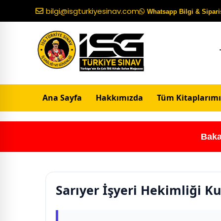
bilgi@isgturkiyesinav.com
Whatsapp Bilgi & Sipariş
Ana Sayfa
Hakkımızda
Tüm Kitaplarımı
Baka
Sarıyer İşyeri Hekimliği K