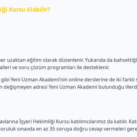
ği Kursu Alabilir?
aber uzaktan eğitim olarak düzenlenir. Yukarıda da bahsetti
lleri ve soru çözüm programları ile desteklenir.
gibi Yeni Uzman Akademi’nin online derslerine de iki farklı sea
in değişmeyen adresi Yeni Uzman Akademi bulunduğu illerde İş
vlarına İşyeri Hekimliği Kursu katılımcılarımız da katılır. Ka
 soruluk sınavda en az 35 soruya doğru cevap vermeleri gerekir