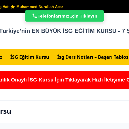
 Hattı
Muhammed Nurullah Acar
Telefonlarımız İçin Tıklayın
Türkiye’nin EN BÜYÜK İSG EĞİTİM KURSU - 7 Ş
z
İSG Eğitim Kursu
İsg Ders Notları – Başarı Tablo
nlık Onaylı İSG Kursu İçin Tıklayarak Hızlı İletişime 
ursu