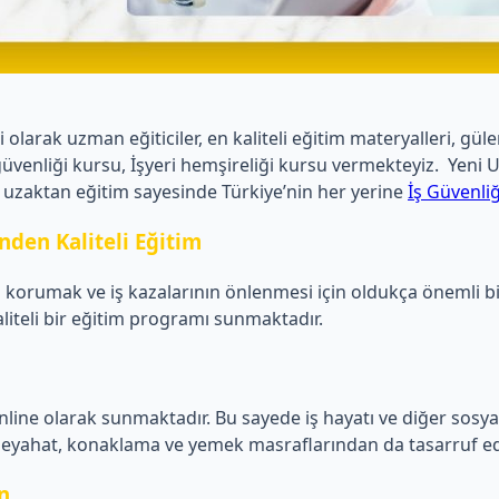
arak uzman eğiticiler, en kaliteli eğitim materyalleri, güler
ı iş güvenliği kursu, İşyeri hemşireliği kursu vermekteyiz. Y
 uzaktan eğitim sayesinde Türkiye’nin her yerine
İş Güvenli
nden Kaliteli Eğitim
ını korumak ve iş kazalarının önlenmesi için oldukça önemli b
liteli bir eğitim programı sunmaktadır.
ine olarak sunmaktadır. Bu sayede iş hayatı ve diğer sosyal a
e seyahat, konaklama ve yemek masraflarından da tasarruf ed
n