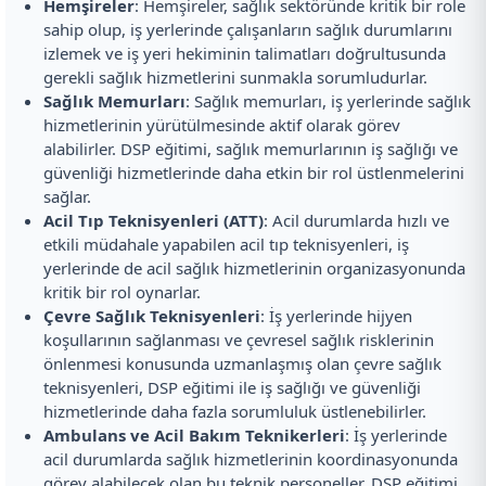
Hemşireler
: Hemşireler, sağlık sektöründe kritik bir role
sahip olup, iş yerlerinde çalışanların sağlık durumlarını
izlemek ve iş yeri hekiminin talimatları doğrultusunda
gerekli sağlık hizmetlerini sunmakla sorumludurlar.
Sağlık Memurları
: Sağlık memurları, iş yerlerinde sağlık
hizmetlerinin yürütülmesinde aktif olarak görev
alabilirler. DSP eğitimi, sağlık memurlarının iş sağlığı ve
güvenliği hizmetlerinde daha etkin bir rol üstlenmelerini
sağlar.
Acil Tıp Teknisyenleri (ATT)
: Acil durumlarda hızlı ve
etkili müdahale yapabilen acil tıp teknisyenleri, iş
yerlerinde de acil sağlık hizmetlerinin organizasyonunda
kritik bir rol oynarlar.
Çevre Sağlık Teknisyenleri
: İş yerlerinde hijyen
koşullarının sağlanması ve çevresel sağlık risklerinin
önlenmesi konusunda uzmanlaşmış olan çevre sağlık
teknisyenleri, DSP eğitimi ile iş sağlığı ve güvenliği
hizmetlerinde daha fazla sorumluluk üstlenebilirler.
Ambulans ve Acil Bakım Teknikerleri
: İş yerlerinde
acil durumlarda sağlık hizmetlerinin koordinasyonunda
görev alabilecek olan bu teknik personeller, DSP eğitimi