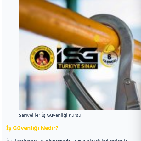
Sarıveliler İş Güvenliği Kursu
İ
ş Güvenliği Nedir?
İSG kısaltmasıyla iş hayatında yoğun olarak kullanılan iş