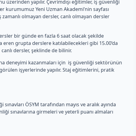
erinden yapılır. Çevrimdışı eğitimler, iş güvenliği
rsler kurumumuz Yeni Uzman Akademi’nin sayfası
 eş zamanlı olmayan dersler, canlı olmayan dersler
rsler bir günde en fazla 6 saat olacak şekilde
eren grupta derslere katılabilecekleri gibi 15.00’da
anlı dersler, şeklinde de bilinir.
aha deneyimi kazanmaları için iş güvenliği sektörünün
len işyerlerinde yapılır. Staj eğitimlerini, pratik
iği sınavları ÖSYM tarafından mayıs ve aralık ayında
ği sınavlarına girmeleri ve yeterli puanı almaları