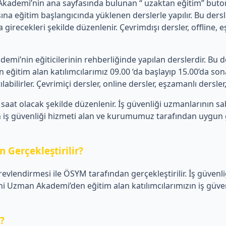
emi’nin ana sayfasında bulunan “ uzaktan eğitim” butonu üz
a eğitim başlangıcında yüklenen derslerle yapılır. Bu de
 girecekleri şekilde düzenlenir. Çevrimdışı dersler, offline,
’nin eğiticilerinin rehberliğinde yapılan derslerdir. Bu de
tim alan katılımcılarımız 09.00 ‘da başlayıp 15.00’da sona 
ilirler. Çevrimiçi dersler, online dersler, eşzamanlı dersler, c
aat olacak şekilde düzenlenir. İş güvenliği uzmanlarının s
iş güvenliği hizmeti alan ve kurumumuz tarafından uygun görü
 Gerçekleştirilir?
revlendirmesi ile ÖSYM tarafından gerçekleştirilir. İş güvenl
Uzman Akademi’den eğitim alan katılımcılarımızın iş güvenli
r?