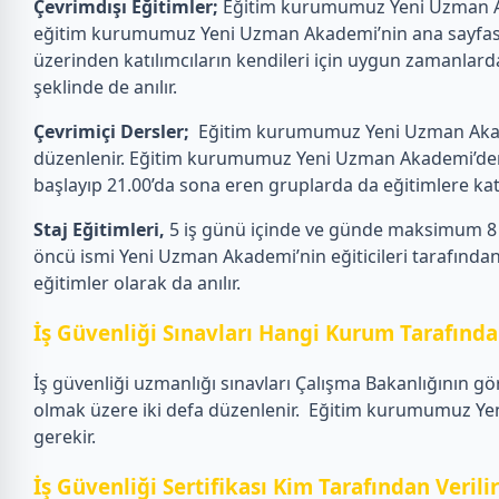
Çevrimdışı Eğitimler;
Eğitim kurumumuz Yeni Uzman Akad
eğitim kurumumuz Yeni Uzman Akademi’nin ana sayfasın
üzerinden katılımcıların kendileri için uygun zamanlarda
şeklinde de anılır.
Çevrimiçi Dersler;
Eğitim kurumumuz Yeni Uzman Akademi
düzenlenir. Eğitim kurumumuz Yeni Uzman Akademi’den eği
başlayıp 21.00’da sona eren gruplarda da eğitimlere katılab
Staj Eğitimleri,
5 iş günü içinde ve günde maksimum 8 s
öncü ismi Yeni Uzman Akademi’nin eğiticileri tarafından 
eğitimler olarak da anılır.
İş Güvenliği Sınavları Hangi Kurum Tarafından
İş güvenliği uzmanlığı sınavları Çalışma Bakanlığının gö
olmak üzere iki defa düzenlenir.
Eğitim kurumumuz Yeni 
gerekir.
İş Güvenliği Sertifikası Kim Tarafından Verili