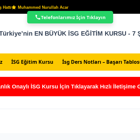
 Hattı
Muhammed Nurullah Acar
Telefonlarımız İçin Tıklayın
Türkiye’nin EN BÜYÜK İSG EĞİTİM KURSU - 7 Ş
z
İSG Eğitim Kursu
İsg Ders Notları – Başarı Tablo
nlık Onaylı İSG Kursu İçin Tıklayarak Hızlı İletişime 