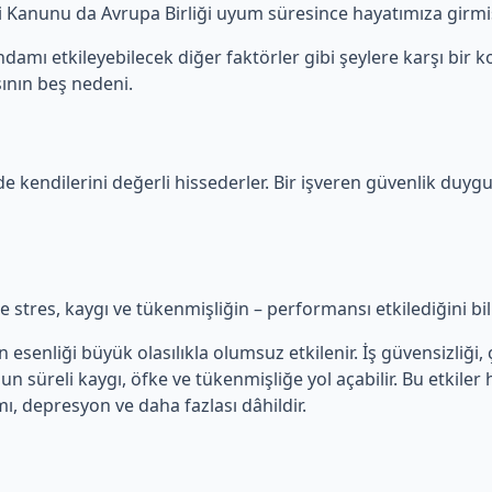
iği Kanunu da Avrupa Birliği uyum süresince hayatımıza girmiş
damı etkileyebilecek diğer faktörler gibi şeylere karşı bir ko
ının beş nedeni.
de kendilerini değerli hissederler. Bir işveren güvenlik duygu
kle stres, kaygı ve tükenmişliğin – performansı etkilediğini bi
senliği büyük olasılıkla olumsuz etkilenir. İş güvensizliği, ça
zun süreli kaygı, öfke ve tükenmişliğe yol açabilir. Bu etkiler
mı, depresyon ve daha fazlası dâhildir.