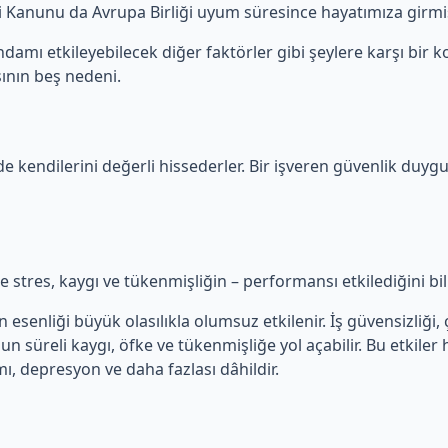
iği Kanunu da Avrupa Birliği uyum süresince hayatımıza girmiş
damı etkileyebilecek diğer faktörler gibi şeylere karşı bir ko
ının beş nedeni.
de kendilerini değerli hissederler. Bir işveren güvenlik duygu
kle stres, kaygı ve tükenmişliğin – performansı etkilediğini bi
senliği büyük olasılıkla olumsuz etkilenir. İş güvensizliği, ça
zun süreli kaygı, öfke ve tükenmişliğe yol açabilir. Bu etkiler
mı, depresyon ve daha fazlası dâhildir.