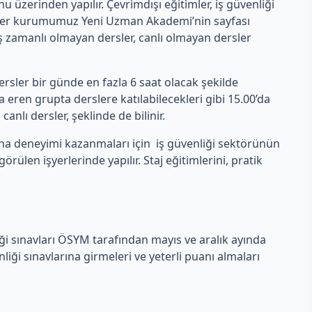
erinden yapılır. Çevrimdışı eğitimler, iş güvenliği
rsler kurumumuz Yeni Uzman Akademi’nin sayfası
 eş zamanlı olmayan dersler, canlı olmayan dersler
rsler bir günde en fazla 6 saat olacak şekilde
eren grupta derslere katılabilecekleri gibi 15.00’da
anlı dersler, şeklinde de bilinir.
aha deneyimi kazanmaları için iş güvenliği sektörünün
len işyerlerinde yapılır. Staj eğitimlerini, pratik
iği sınavları ÖSYM tarafından mayıs ve aralık ayında
ği sınavlarına girmeleri ve yeterli puanı almaları