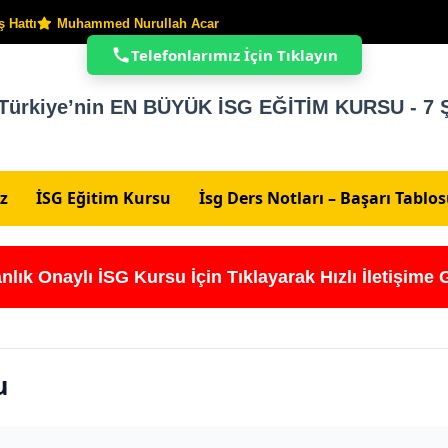
 Hattı
Muhammed Nurullah Acar
Telefonlarımız İçin Tıklayın
Türkiye’nin EN BÜYÜK İSG EĞİTİM KURSU - 7 Ş
z
İSG Eğitim Kursu
İsg Ders Notları – Başarı Tablo
nlık Onaylı İSG Kursu İçin Tıklayarak Hızlı İletişime 
u