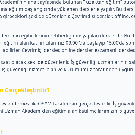
emi’nin ana sayfasında bulunan “ uzaktan eğitim” butonu üz
a eğitim başlangıcında yüklenen derslerle yapılır. Bu de
 girecekleri şekilde düzenlenir. Çevrimdışı dersler, offline,
’nin eğiticilerinin rehberliğinde yapılan derslerdir. Bu de
tim alan katılımcılarımız 09.00 ‘da başlayıp 15.00’da sona 
ilirler. Çevrimiçi dersler, online dersler, eşzamanlı dersler, c
aat olacak şekilde düzenlenir. İş güvenliği uzmanlarının s
iş güvenliği hizmeti alan ve kurumumuz tarafından uygun görü
 Gerçekleştirilir?
revlendirmesi ile ÖSYM tarafından gerçekleştirilir. İş güvenl
Uzman Akademi’den eğitim alan katılımcılarımızın iş güvenli
r?