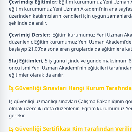
Çevrimdışı Eğitimler;
Eğitim kurumumuz Yeni Uzman Akad
eğitim kurumumuz Yeni Uzman Akademi’nin ana sayfasın
üzerinden katılımcıların kendileri için uygun zamanlarda
şeklinde de anılır.
Çevrimiçi Dersler;
Eğitim kurumumuz Yeni Uzman Akademi
düzenlenir. Eğitim kurumumuz Yeni Uzman Akademi’den eği
başlayıp 21.00’da sona eren gruplarda da eğitimlere katılab
Staj Eğitimleri,
5 iş günü içinde ve günde maksimum 8 s
öncü ismi Yeni Uzman Akademi’nin eğiticileri tarafından 
eğitimler olarak da anılır.
İş Güvenliği Sınavları Hangi Kurum Tarafından
İş güvenliği uzmanlığı sınavları Çalışma Bakanlığının gö
olmak üzere iki defa düzenlenir.
Eğitim kurumumuz Yeni 
gerekir.
İş Güvenliği Sertifikası Kim Tarafından Verili