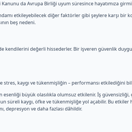
iği Kanunu da Avrupa Birliği uyum süresince hayatımıza girmiş
damı etkileyebilecek diğer faktörler gibi şeylere karşı bir ko
ının beş nedeni.
de kendilerini değerli hissederler. Bir işveren güvenlik duygu
kle stres, kaygı ve tükenmişliğin – performansı etkilediğini bi
senliği büyük olasılıkla olumsuz etkilenir. İş güvensizliği, ça
zun süreli kaygı, öfke ve tükenmişliğe yol açabilir. Bu etkiler
mı, depresyon ve daha fazlası dâhildir.