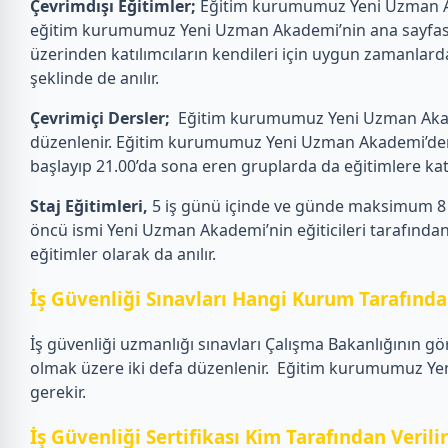
Çevrimdışı Eğitimler;
Eğitim kurumumuz Yeni Uzman Akad
eğitim kurumumuz Yeni Uzman Akademi’nin ana sayfasın
üzerinden katılımcıların kendileri için uygun zamanlarda
şeklinde de anılır.
Çevrimiçi Dersler;
Eğitim kurumumuz Yeni Uzman Akademi
düzenlenir. Eğitim kurumumuz Yeni Uzman Akademi’den eği
başlayıp 21.00’da sona eren gruplarda da eğitimlere katılab
Staj Eğitimleri,
5 iş günü içinde ve günde maksimum 8 s
öncü ismi Yeni Uzman Akademi’nin eğiticileri tarafından 
eğitimler olarak da anılır.
İş Güvenliği Sınavları Hangi Kurum Tarafından
İş güvenliği uzmanlığı sınavları Çalışma Bakanlığının gö
olmak üzere iki defa düzenlenir.
Eğitim kurumumuz Yeni 
gerekir.
İş Güvenliği Sertifikası Kim Tarafından Verili