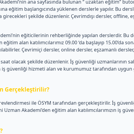
emi’nin ana sayfasında bulunan “ uzaktan eğitim” butonu üz
a eğitim başlangıcında yüklenen derslerle yapılır. Bu de
 girecekleri şekilde düzenlenir. Çevrimdışı dersler, offline,
’nin eğiticilerinin rehberliğinde yapılan derslerdir. Bu de
tim alan katılımcılarımız 09.00 ‘da başlayıp 15.00’da sona 
ilirler. Çevrimiçi dersler, online dersler, eşzamanlı dersler, c
aat olacak şekilde düzenlenir. İş güvenliği uzmanlarının s
iş güvenliği hizmeti alan ve kurumumuz tarafından uygun görü
 Gerçekleştirilir?
revlendirmesi ile ÖSYM tarafından gerçekleştirilir. İş güvenl
Uzman Akademi’den eğitim alan katılımcılarımızın iş güvenli
r?