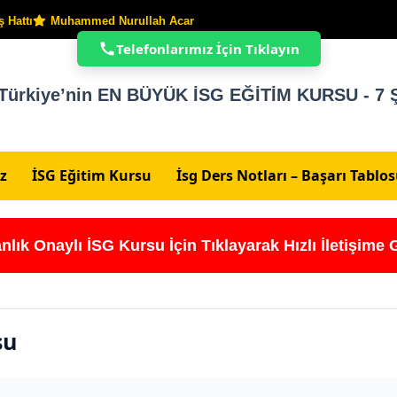
 Hattı
Muhammed Nurullah Acar
Telefonlarımız İçin Tıklayın
Türkiye’nin EN BÜYÜK İSG EĞİTİM KURSU - 7 Ş
z
İSG Eğitim Kursu
İsg Ders Notları – Başarı Tablo
nlık Onaylı İSG Kursu İçin Tıklayarak Hızlı İletişime 
su