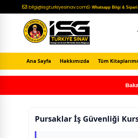
bilgi@isgturkiyesinav.com
Whatsapp Bilgi & Sipariş
Ana Sayfa
Hakkımızda
Tüm Kitaplarımı
Baka
Pursaklar İş Güvenliği Kur