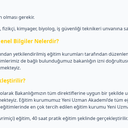
 olması gerekir.
izikçi, kimyager, biyolog, iş güvenliği teknikeri unvanına sa
enel Bilgiler Nelerdir?
afından yetkilendirilmiş eğitim kurumları tarafından düzenle
imlerimiz de bağlı bulunduğumuz bakanlığın izni doğrultusun
etmekteyiz.
leştirilir?
larak Bakanlığımızın tüm direktiflerine uygun bir şekilde u
 vermekteyiz. Eğitim kurumumuz Yeni Uzman Akademi’de tüm eğ
liği eğitimlerinde en çok tercih edilen eğitim kurumu Yeni Uz
imiçi) eğitim, 40 saat pratik eğitim şeklinde gerçekleştirilir.