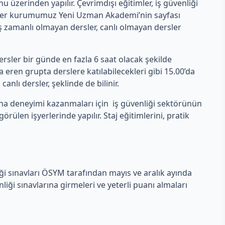
erinden yapılır. Çevrimdışı eğitimler, iş güvenliği
rsler kurumumuz Yeni Uzman Akademi’nin sayfası
 eş zamanlı olmayan dersler, canlı olmayan dersler
rsler bir günde en fazla 6 saat olacak şekilde
eren grupta derslere katılabilecekleri gibi 15.00’da
anlı dersler, şeklinde de bilinir.
aha deneyimi kazanmaları için iş güvenliği sektörünün
len işyerlerinde yapılır. Staj eğitimlerini, pratik
iği sınavları ÖSYM tarafından mayıs ve aralık ayında
ği sınavlarına girmeleri ve yeterli puanı almaları