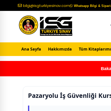
bilgi@isgturkiyesinav.com
Whatsapp Bilgi & Sipariş
Ana Sayfa
Hakkımızda
Tüm Kitaplarımı
Baka
Pazaryolu İş Güvenliği Kur