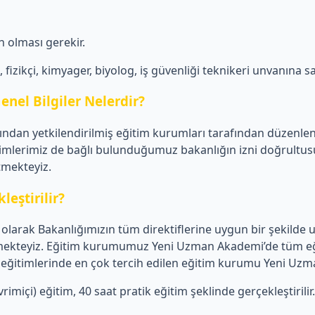
 olması gerekir.
izikçi, kimyager, biyolog, iş güvenliği teknikeri unvanına sa
enel Bilgiler Nelerdir?
afından yetkilendirilmiş eğitim kurumları tarafından düzenle
imlerimiz de bağlı bulunduğumuz bakanlığın izni doğrultusun
etmekteyiz.
leştirilir?
larak Bakanlığımızın tüm direktiflerine uygun bir şekilde u
 vermekteyiz. Eğitim kurumumuz Yeni Uzman Akademi’de tüm eğ
liği eğitimlerinde en çok tercih edilen eğitim kurumu Yeni Uz
imiçi) eğitim, 40 saat pratik eğitim şeklinde gerçekleştirilir.