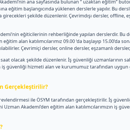
emi’nin ana sayfasında bulunan “ uzaktan eğitim” butonu üz
a eğitim başlangıcında yüklenen derslerle yapılır. Bu de
 girecekleri şekilde düzenlenir. Çevrimdışı dersler, offline,
’nin eğiticilerinin rehberliğinde yapılan derslerdir. Bu de
tim alan katılımcılarımız 09.00 ‘da başlayıp 15.00’da sona 
ilirler. Çevrimiçi dersler, online dersler, eşzamanlı dersler, c
aat olacak şekilde düzenlenir. İş güvenliği uzmanlarının s
iş güvenliği hizmeti alan ve kurumumuz tarafından uygun görü
 Gerçekleştirilir?
revlendirmesi ile ÖSYM tarafından gerçekleştirilir. İş güvenl
Uzman Akademi’den eğitim alan katılımcılarımızın iş güvenli
r?