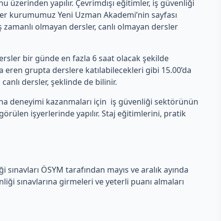
erinden yapılır. Çevrimdışı eğitimler, iş güvenliği
rsler kurumumuz Yeni Uzman Akademi’nin sayfası
 eş zamanlı olmayan dersler, canlı olmayan dersler
rsler bir günde en fazla 6 saat olacak şekilde
eren grupta derslere katılabilecekleri gibi 15.00’da
anlı dersler, şeklinde de bilinir.
aha deneyimi kazanmaları için iş güvenliği sektörünün
len işyerlerinde yapılır. Staj eğitimlerini, pratik
iği sınavları ÖSYM tarafından mayıs ve aralık ayında
ği sınavlarına girmeleri ve yeterli puanı almaları