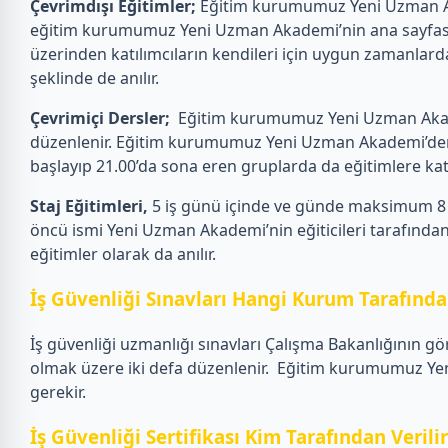
Çevrimdışı Eğitimler;
Eğitim kurumumuz Yeni Uzman Akad
eğitim kurumumuz Yeni Uzman Akademi’nin ana sayfasın
üzerinden katılımcıların kendileri için uygun zamanlarda
şeklinde de anılır.
Çevrimiçi Dersler;
Eğitim kurumumuz Yeni Uzman Akademi
düzenlenir. Eğitim kurumumuz Yeni Uzman Akademi’den eği
başlayıp 21.00’da sona eren gruplarda da eğitimlere katılab
Staj Eğitimleri,
5 iş günü içinde ve günde maksimum 8 s
öncü ismi Yeni Uzman Akademi’nin eğiticileri tarafından 
eğitimler olarak da anılır.
İş Güvenliği Sınavları Hangi Kurum Tarafından
İş güvenliği uzmanlığı sınavları Çalışma Bakanlığının gö
olmak üzere iki defa düzenlenir.
Eğitim kurumumuz Yeni 
gerekir.
İş Güvenliği Sertifikası Kim Tarafından Verili