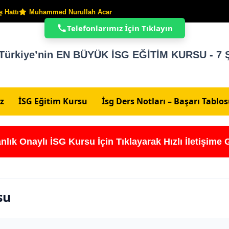
 Hattı
Muhammed Nurullah Acar
Telefonlarımız İçin Tıklayın
Türkiye’nin EN BÜYÜK İSG EĞİTİM KURSU - 7 Ş
z
İSG Eğitim Kursu
İsg Ders Notları – Başarı Tablo
nlık Onaylı İSG Kursu İçin Tıklayarak Hızlı İletişime 
su