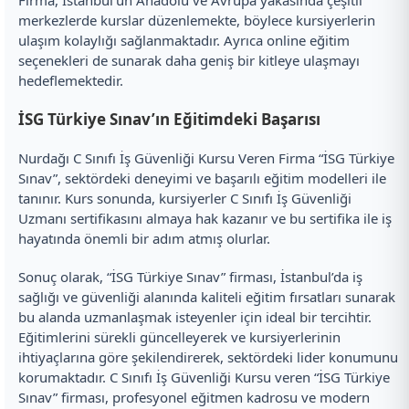
Firma, İstanbul’un Anadolu ve Avrupa yakasında çeşitli
merkezlerde kurslar düzenlemekte, böylece kursiyerlerin
ulaşım kolaylığı sağlanmaktadır. Ayrıca online eğitim
seçenekleri de sunarak daha geniş bir kitleye ulaşmayı
hedeflemektedir.
İSG Türkiye Sınav’ın Eğitimdeki Başarısı
Nurdağı C Sınıfı İş Güvenliği Kursu Veren Firma “İSG Türkiye
Sınav”, sektördeki deneyimi ve başarılı eğitim modelleri ile
tanınır. Kurs sonunda, kursiyerler C Sınıfı İş Güvenliği
Uzmanı sertifikasını almaya hak kazanır ve bu sertifika ile iş
hayatında önemli bir adım atmış olurlar.
Sonuç olarak, “İSG Türkiye Sınav” firması, İstanbul’da iş
sağlığı ve güvenliği alanında kaliteli eğitim fırsatları sunarak
bu alanda uzmanlaşmak isteyenler için ideal bir tercihtir.
Eğitimlerini sürekli güncelleyerek ve kursiyerlerinin
ihtiyaçlarına göre şekilendirerek, sektördeki lider konumunu
korumaktadır. C Sınıfı İş Güvenliği Kursu veren “İSG Türkiye
Sınav” firması, profesyonel eğitmen kadrosu ve modern