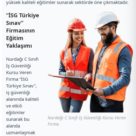
yüksek kaliteli eğitimler sunarak sektörde öne çıkmaktadır.
“İSG Türkiye
Sınav”
Firmasının
Eğitim
Yaklaşımı
Nurdağı C Sınıfı
İş Güvenliği
Kursu Veren
Firma “İSG
Türkiye Sınav”,
iş güvenliği
alanında kaliteli
ve etkili
eğitimler
Nurdağı C Sınıfı İş Güvenliği Kursu Veren
sunarak bu
Firma
alanda
uzmanlaşmak