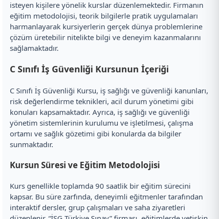
isteyen kişilere yönelik kurslar düzenlemektedir. Firmanın
eğitim metodolojisi, teorik bilgilerle pratik uygulamaları
harmanlayarak kursiyerlerin gerçek dünya problemlerine
çözüm üretebilir nitelikte bilgi ve deneyim kazanmalarını
sağlamaktadır.
C Sınıfı İş Güvenliği Kursunun İçeriği
C Sınıfı İş Güvenliği Kursu, iş sağlığı ve güvenliği kanunları,
risk değerlendirme teknikleri, acil durum yönetimi gibi
konuları kapsamaktadır. Ayrıca, iş sağlığı ve güvenliği
yönetim sistemlerinin kurulumu ve işletilmesi, çalışma
ortamı ve sağlık gözetimi gibi konularda da bilgiler
sunmaktadır.
Kursun Süresi ve Eğitim Metodolojisi
Kurs genellikle toplamda 90 saatlik bir eğitim sürecini
kapsar. Bu süre zarfında, deneyimli eğitmenler tarafından
interaktif dersler, grup çalışmaları ve saha ziyaretleri
düzenlenir. “İSG Türkiye Sınav” firması, eğitimlerde yetişkin