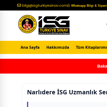
bilgi@isgturkiyesinav.com
Whatsapp Bilgi & Sipariş
Ana Sayfa
Hakkımızda
Tüm Kitaplarımı
Baka
Narlıdere İSG Uzmanlık Ser