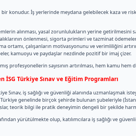
kli bir konudur. İş yerlerinde meydana gelebilecek kaza ve ri
mlerin alınması, yasal zorunlulukların yerine getirilmesini s
alıklarının önlenmesi, sigorta primleri ve tazminat ödemeler
şma ortamı, çalışanların motivasyonunu ve verimliliğini artırır
ler, kamuoyu ve paydaşlar nezdinde pozitif bir imaj çizer.
aşmış profesyonellerin sayısının artırılması, hem kamu hem
en İSG Türkiye Sınav ve Eğitim Programları
ye Sınav, iş sağlığı ve güvenliği alanında uzmanlaşmak istey
ürkiye genelinde birçok şehirde bulunan şubeleriyle (İstanbu
ar, teorik bilgi ile pratik deneyimin dengeli bir şekilde har
ından yürütülmekte olup, katılımcılara iş sağlığı ve güvenl