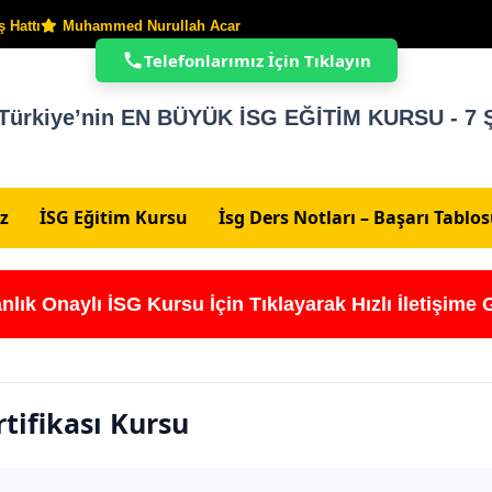
 Hattı
Muhammed Nurullah Acar
Telefonlarımız İçin Tıklayın
Türkiye’nin EN BÜYÜK İSG EĞİTİM KURSU - 7 Ş
z
İSG Eğitim Kursu
İsg Ders Notları – Başarı Tablo
nlık Onaylı İSG Kursu İçin Tıklayarak Hızlı İletişime 
tifikası Kursu