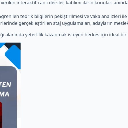
rilen interaktif canlı dersler, katılımcıların konuları anı
renilen teorik bilgilerin pekiştirilmesi ve vaka analizleri il
rlerinde gerçekleştirilen staj uygulamaları, adayların mesle
ığı alanında yeterlilik kazanmak isteyen herkes için ideal b