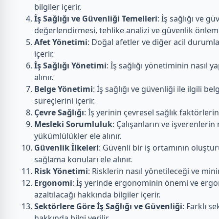
bilgiler içerir.
İş Sağlığı ve Güvenliği Temelleri
: İş sağlığı ve g
değerlendirmesi, tehlike analizi ve güvenlik önlemle
Afet Yönetimi
: Doğal afetler ve diğer acil durumla
içerir.
İş Sağlığı Yönetimi
: İş sağlığı yönetiminin nasıl 
alınır.
Belge Yönetimi
: İş sağlığı ve güvenliği ile ilgil
süreçlerini içerir.
Çevre Sağlığı
: İş yerinin çevresel sağlık faktörlerin
Mesleki Sorumluluk
: Çalışanların ve işverenlerin
yükümlülükler ele alınır.
Güvenlik İlkeleri
: Güvenli bir iş ortamının oluşt
sağlama konuları ele alınır.
Risk Yönetimi
: Risklerin nasıl yönetileceği ve mini
Ergonomi
: İş yerinde ergonominin önemi ve ergo
azaltılacağı hakkında bilgiler içerir.
Sektörlere Göre İş Sağlığı ve Güvenliği
: Farklı s
hakkında bilgi verilir.