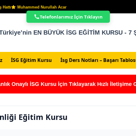
 Hattı
Muhammed Nurullah Acar
Telefonlarımız İçin Tıklayın
Türkiye’nin EN BÜYÜK İSG EĞİTİM KURSU - 7 Ş
z
İSG Eğitim Kursu
İsg Ders Notları – Başarı Tablo
nlık Onaylı İSG Kursu İçin Tıklayarak Hızlı İletişime 
nliği Eğitim Kursu