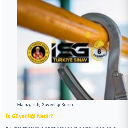
Malazgirt İş Güvenliği Kursu
İ
ş Güvenliği Nedir?
İSG kısaltmasıyla iş hayatında yoğun olarak kullanılan iş