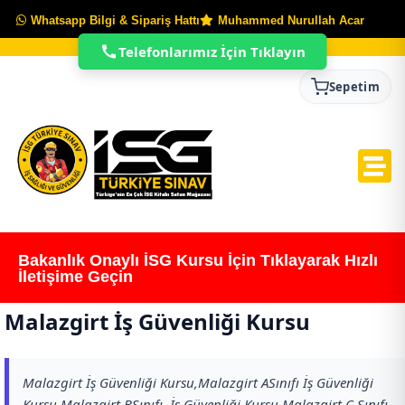
Whatsapp Bilgi & Sipariş Hattı
Muhammed Nurullah Acar
Telefonlarımız İçin Tıklayın
Sepetim
Bakanlık Onaylı İSG Kursu İçin Tıklayarak Hızlı
İletişime Geçin
Malazgirt İş Güvenliği Kursu
Malazgirt İş Güvenliği Kursu,Malazgirt ASınıfı İş Güvenliği
Kursu,Malazgirt BSınıfı İş Güvenliği Kursu,Malazgirt C Sınıfı