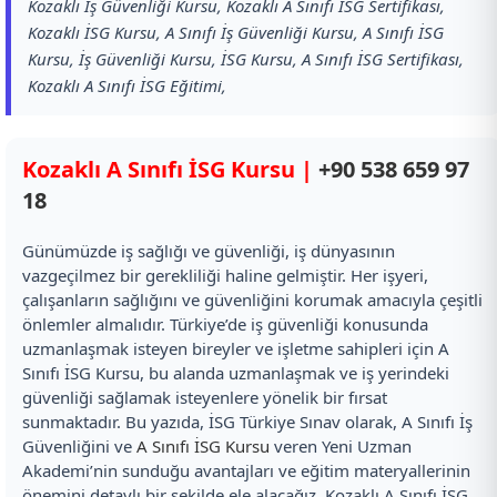
Kozaklı İş Güvenliği Kursu, Kozaklı A Sınıfı İSG Sertifikası,
Kozaklı İSG Kursu, A Sınıfı İş Güvenliği Kursu, A Sınıfı İSG
Kursu, İş Güvenliği Kursu, İSG Kursu, A Sınıfı İSG Sertifikası,
Kozaklı A Sınıfı İSG Eğitimi,
Kozaklı A Sınıfı İSG Kursu |
+90 538 659 97
18
Günümüzde iş sağlığı ve güvenliği, iş dünyasının
vazgeçilmez bir gerekliliği haline gelmiştir. Her işyeri,
çalışanların sağlığını ve güvenliğini korumak amacıyla çeşitli
önlemler almalıdır. Türkiye’de iş güvenliği konusunda
uzmanlaşmak isteyen bireyler ve işletme sahipleri için A
Sınıfı İSG Kursu, bu alanda uzmanlaşmak ve iş yerindeki
güvenliği sağlamak isteyenlere yönelik bir fırsat
sunmaktadır. Bu yazıda, İSG Türkiye Sınav olarak, A Sınıfı İş
Güvenliğini ve
A Sınıfı İSG Kursu
veren Yeni Uzman
Akademi’nin sunduğu avantajları ve eğitim materyallerinin
önemini detaylı bir şekilde ele alacağız. Kozaklı A Sınıfı İSG