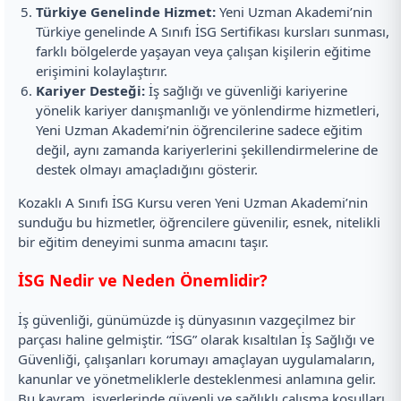
Türkiye Genelinde Hizmet:
Yeni Uzman Akademi’nin
Türkiye genelinde A Sınıfı İSG Sertifikası kursları sunması,
farklı bölgelerde yaşayan veya çalışan kişilerin eğitime
erişimini kolaylaştırır.
Kariyer Desteği:
İş sağlığı ve güvenliği kariyerine
yönelik kariyer danışmanlığı ve yönlendirme hizmetleri,
Yeni Uzman Akademi’nin öğrencilerine sadece eğitim
değil, aynı zamanda kariyerlerini şekillendirmelerine de
destek olmayı amaçladığını gösterir.
Kozaklı A Sınıfı İSG Kursu veren Yeni Uzman Akademi’nin
sunduğu bu hizmetler, öğrencilere güvenilir, esnek, nitelikli
bir eğitim deneyimi sunma amacını taşır.
İSG Nedir ve Neden Önemlidir?
İş güvenliği, günümüzde iş dünyasının vazgeçilmez bir
parçası haline gelmiştir. “İSG” olarak kısaltılan İş Sağlığı ve
Güvenliği, çalışanları korumayı amaçlayan uygulamaların,
kanunlar ve yönetmeliklerle desteklenmesi anlamına gelir.
Bu kavram, işyerlerinde güvenli ve sağlıklı çalışma koşulları