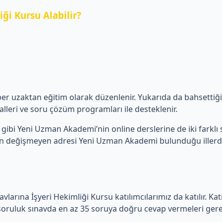
ği Kursu Alabilir?
aber uzaktan eğitim olarak düzenlenir. Yukarıda da bahsetti
lleri ve soru çözüm programları ile desteklenir.
gibi Yeni Uzman Akademi’nin online derslerine de iki farklı sea
in değişmeyen adresi Yeni Uzman Akademi bulunduğu illerde İş
vlarına İşyeri Hekimliği Kursu katılımcılarımız da katılır. Ka
 soruluk sınavda en az 35 soruya doğru cevap vermeleri gerekir