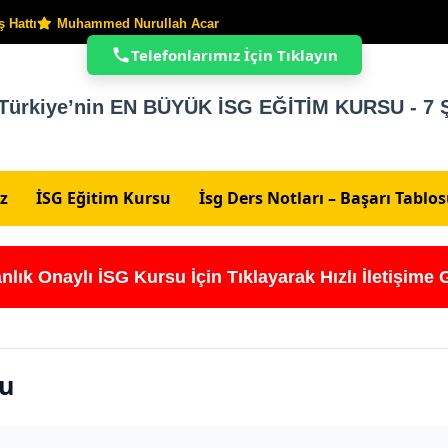
 Hattı
Muhammed Nurullah Acar
Telefonlarımız İçin Tıklayın
Türkiye’nin EN BÜYÜK İSG EĞİTİM KURSU - 7 Ş
z
İSG Eğitim Kursu
İsg Ders Notları – Başarı Tablo
nlık Onaylı İSG Kursu İçin Tıklayarak Hızlı İletişime 
su