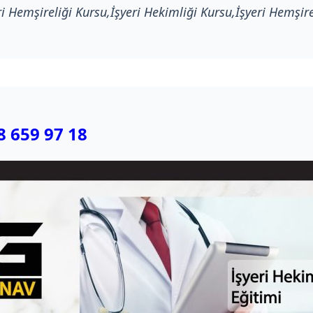
ri Hemşireliği Kursu,İşyeri Hekimliği Kursu,İşyeri Hemşir
8 659 97 18