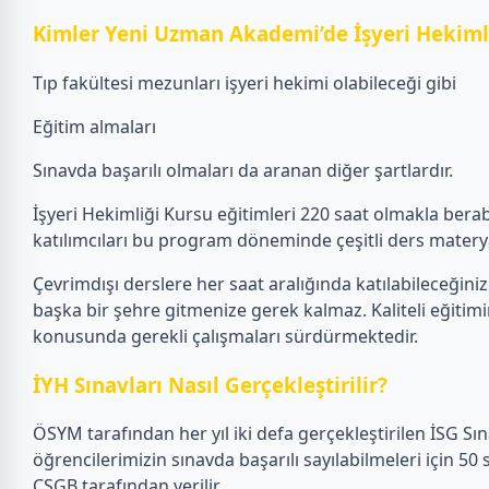
Kimler Yeni Uzman Akademi’de İşyeri Hekimli
Tıp fakültesi mezunları işyeri hekimi olabileceği gibi
Eğitim almaları
Sınavda başarılı olmaları da aranan diğer şartlardır.
İşyeri Hekimliği Kursu eğitimleri 220 saat olmakla ber
katılımcıları bu program döneminde çeşitli ders materya
Çevrimdışı derslere her saat aralığında katılabileceğiniz 
başka bir şehre gitmenize gerek kalmaz. Kaliteli eğitim
konusunda gerekli çalışmaları sürdürmektedir.
İYH Sınavları Nasıl Gerçekleştirilir?
ÖSYM tarafından her yıl iki defa gerçekleştirilen İSG Sına
öğrencilerimizin sınavda başarılı sayılabilmeleri için 50
ÇSGB tarafından verilir.