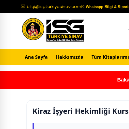
bilgi@isgturkiyesinav.com
Whatsapp Bilgi & Sipariş
Ana Sayfa
Hakkımızda
Tüm Kitaplarımı
Baka
Kiraz İşyeri Hekimliği Kur