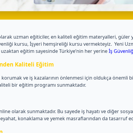
ak uzman eğiticiler, en kaliteli eğitim materyalleri, güler y
ş güvenliği kursu, İşyeri hemşireliği kursu vermekteyiz. Yen
 uzaktan eğitim sayesinde Türkiye’nin her yerine
İş Güvenli
nden Kaliteli Eğitim
ını korumak ve iş kazalarının önlenmesi için oldukça önemli b
liteli bir eğitim programı sunmaktadır.
ine olarak sunmaktadır. Bu sayede iş hayatı ve diğer sosyal a
e seyahat, konaklama ve yemek masraflarından da tasarruf ed
n