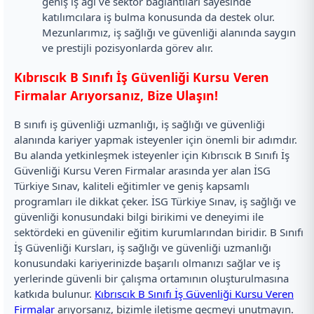
geniş iş ağı ve sektör bağlantıları sayesinde
katılımcılara iş bulma konusunda da destek olur.
Mezunlarımız, iş sağlığı ve güvenliği alanında saygın
ve prestijli pozisyonlarda görev alır.
Kıbrıscık B Sınıfı İş Güvenliği Kursu Veren
Firmalar Arıyorsanız, Bize Ulaşın!
B sınıfı iş güvenliği uzmanlığı, iş sağlığı ve güvenliği
alanında kariyer yapmak isteyenler için önemli bir adımdır.
Bu alanda yetkinleşmek isteyenler için Kıbrıscık B Sınıfı İş
Güvenliği Kursu Veren Firmalar arasında yer alan İSG
Türkiye Sınav, kaliteli eğitimler ve geniş kapsamlı
programları ile dikkat çeker. İSG Türkiye Sınav, iş sağlığı ve
güvenliği konusundaki bilgi birikimi ve deneyimi ile
sektördeki en güvenilir eğitim kurumlarından biridir. B Sınıfı
İş Güvenliği Kursları, iş sağlığı ve güvenliği uzmanlığı
konusundaki kariyerinizde başarılı olmanızı sağlar ve iş
yerlerinde güvenli bir çalışma ortamının oluşturulmasına
katkıda bulunur.
Kıbrıscık B Sınıfı İş Güvenliği Kursu Veren
Firmalar
arıyorsanız, bizimle iletişme geçmeyi unutmayın.