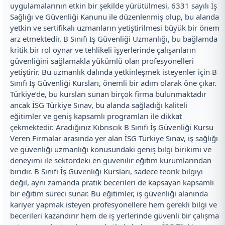
uygulamalarının etkin bir şekilde yürütülmesi, 6331 sayılı İş
Sağlığı ve Güvenliği Kanunu ile düzenlenmiş olup, bu alanda
yetkin ve sertifikalı uzmanların yetiştirilmesi büyük bir önem
arz etmektedir. B Sınıfı İş Güvenliği Uzmanlığı, bu bağlamda
kritik bir rol oynar ve tehlikeli işyerlerinde çalışanların
güvenliğini sağlamakla yükümlü olan profesyonelleri
yetiştirir. Bu uzmanlık dalında yetkinleşmek isteyenler için B
Sınıfı İş Güvenliği Kursları, önemli bir adım olarak öne çıkar.
Türkiye’de, bu kursları sunan birçok firma bulunmaktadır
ancak İSG Türkiye Sınav, bu alanda sağladığı kaliteli
eğitimler ve geniş kapsamlı programları ile dikkat
çekmektedir. Aradığınız Kıbrıscık B Sınıfı İş Güvenliği Kursu
Veren Firmalar arasında yer alan İSG Türkiye Sınav, iş sağlığı
ve güvenliği uzmanlığı konusundaki geniş bilgi birikimi ve
deneyimi ile sektördeki en güvenilir eğitim kurumlarından
biridir. B Sınıfı İş Güvenliği Kursları, sadece teorik bilgiyi
değil, aynı zamanda pratik becerileri de kapsayan kapsamlı
bir eğitim süreci sunar. Bu eğitimler, iş güvenliği alanında
kariyer yapmak isteyen profesyonellere hem gerekli bilgi ve
becerileri kazandırır hem de iş yerlerinde güvenli bir çalışma