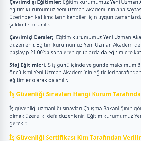
Çevrimdışı Eğitimler;
Eğitim kurumumuz Yeni Uzman Akad
eğitim kurumumuz Yeni Uzman Akademi’nin ana sayfasın
üzerinden katılımcıların kendileri için uygun zamanlarda
şeklinde de anılır.
Çevrimiçi Dersler;
Eğitim kurumumuz Yeni Uzman Akademi
düzenlenir. Eğitim kurumumuz Yeni Uzman Akademi’den eği
başlayıp 21.00’da sona eren gruplarda da eğitimlere katılab
Staj Eğitimleri,
5 iş günü içinde ve günde maksimum 8 s
öncü ismi Yeni Uzman Akademi’nin eğiticileri tarafından 
eğitimler olarak da anılır.
İş Güvenliği Sınavları Hangi Kurum Tarafından
İş güvenliği uzmanlığı sınavları Çalışma Bakanlığının gö
olmak üzere iki defa düzenlenir.
Eğitim kurumumuz Yeni 
gerekir.
İş Güvenliği Sertifikası Kim Tarafından Verili