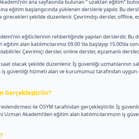
emi’nin ana sayfasında bulunan “ uzaktan eğitim” butonu üz
a eğitim başlangıcında yüklenen derslerle yapılır. Bu de
 girecekleri şekilde düzenlenir. Çevrimdışı dersler, offline,
’nin eğiticilerinin rehberliğinde yapılan derslerdir. Bu de
tim alan katılımcılarımız 09.00 ‘da başlayıp 15.00’da sona 
ilirler. Çevrimiçi dersler, online dersler, eşzamanlı dersler, c
aat olacak şekilde düzenlenir. İş güvenliği uzmanlarının s
iş güvenliği hizmeti alan ve kurumumuz tarafından uygun görü
 Gerçekleştirilir?
revlendirmesi ile ÖSYM tarafından gerçekleştirilir. İş güvenl
Uzman Akademi’den eğitim alan katılımcılarımızın iş güvenli
r?