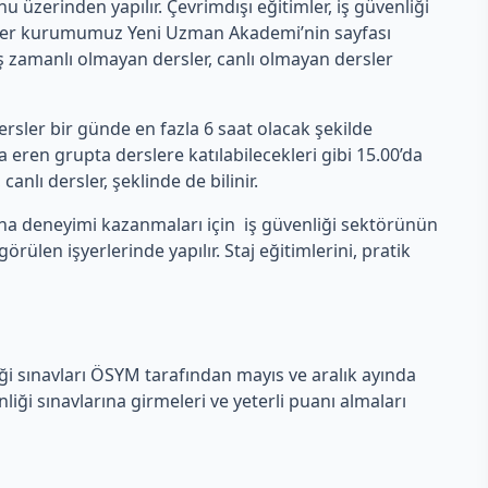
erinden yapılır. Çevrimdışı eğitimler, iş güvenliği
rsler kurumumuz Yeni Uzman Akademi’nin sayfası
 eş zamanlı olmayan dersler, canlı olmayan dersler
rsler bir günde en fazla 6 saat olacak şekilde
eren grupta derslere katılabilecekleri gibi 15.00’da
anlı dersler, şeklinde de bilinir.
aha deneyimi kazanmaları için iş güvenliği sektörünün
len işyerlerinde yapılır. Staj eğitimlerini, pratik
iği sınavları ÖSYM tarafından mayıs ve aralık ayında
ği sınavlarına girmeleri ve yeterli puanı almaları