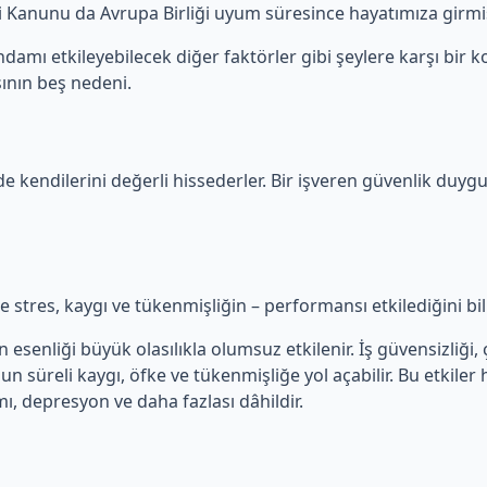
iği Kanunu da Avrupa Birliği uyum süresince hayatımıza girmiş
damı etkileyebilecek diğer faktörler gibi şeylere karşı bir ko
ının beş nedeni.
de kendilerini değerli hissederler. Bir işveren güvenlik duygu
kle stres, kaygı ve tükenmişliğin – performansı etkilediğini bi
senliği büyük olasılıkla olumsuz etkilenir. İş güvensizliği, ça
zun süreli kaygı, öfke ve tükenmişliğe yol açabilir. Bu etkiler
mı, depresyon ve daha fazlası dâhildir.