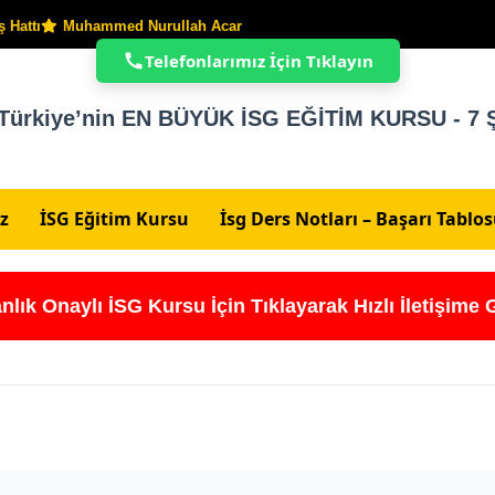
 Hattı
Muhammed Nurullah Acar
Telefonlarımız İçin Tıklayın
Türkiye’nin EN BÜYÜK İSG EĞİTİM KURSU - 7 Ş
z
İSG Eğitim Kursu
İsg Ders Notları – Başarı Tablo
nlık Onaylı İSG Kursu İçin Tıklayarak Hızlı İletişime 