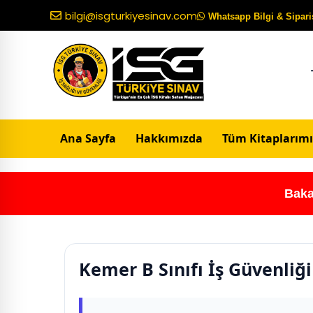
bilgi@isgturkiyesinav.com
Whatsapp Bilgi & Sipariş
Ana Sayfa
Hakkımızda
Tüm Kitaplarımı
Baka
Kemer B Sınıfı İş Güvenliğ