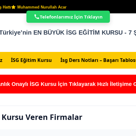
 Hattı
Muhammed Nurullah Acar
Telefonlarımız İçin Tıklayın
Türkiye’nin EN BÜYÜK İSG EĞİTİM KURSU - 7 Ş
z
İSG Eğitim Kursu
İsg Ders Notları – Başarı Tablo
nlık Onaylı İSG Kursu İçin Tıklayarak Hızlı İletişime 
i Kursu Veren Firmalar