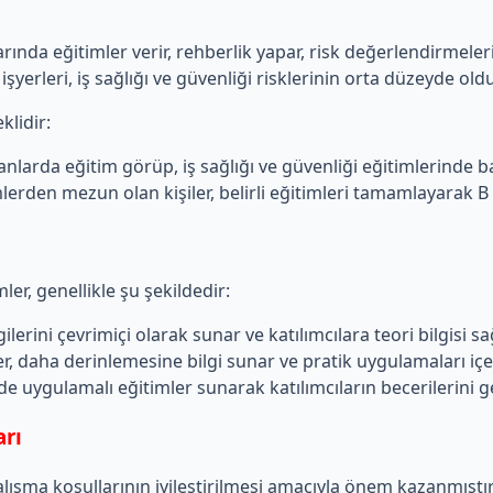
arında eğitimler verir, rehberlik yapar, risk değerlendirmeleri
 işyerleri, iş sağlığı ve güvenliği risklerinin orta düzeyde oldu
klidir:
arda eğitim görüp, iş sağlığı ve güvenliği eğitimlerinde başar
mlerden mezun olan kişiler, belirli eğitimleri tamamlayarak B s
ler, genellikle şu şekildedir:
lerini çevrimiçi olarak sunar ve katılımcılara teori bilgisi sağ
r, daha derinlemesine bilgi sunar ve pratik uygulamaları içer
de uygulamalı eğitimler sunarak katılımcıların becerilerini ge
arı
n çalışma koşullarının iyileştirilmesi amacıyla önem kazanmıştır