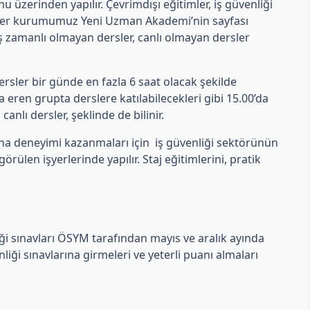
erinden yapılır. Çevrimdışı eğitimler, iş güvenliği
rsler kurumumuz Yeni Uzman Akademi’nin sayfası
 eş zamanlı olmayan dersler, canlı olmayan dersler
rsler bir günde en fazla 6 saat olacak şekilde
eren grupta derslere katılabilecekleri gibi 15.00’da
anlı dersler, şeklinde de bilinir.
aha deneyimi kazanmaları için iş güvenliği sektörünün
len işyerlerinde yapılır. Staj eğitimlerini, pratik
iği sınavları ÖSYM tarafından mayıs ve aralık ayında
ği sınavlarına girmeleri ve yeterli puanı almaları