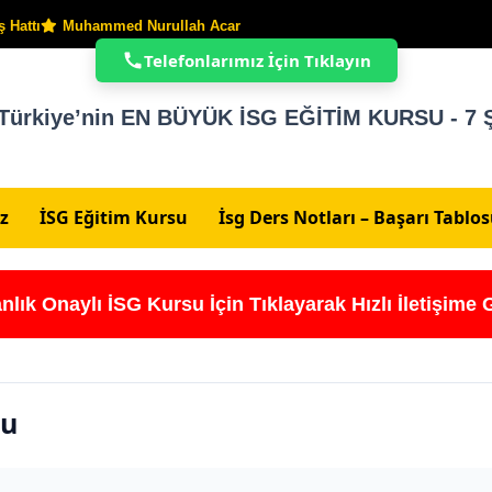
 Hattı
Muhammed Nurullah Acar
Telefonlarımız İçin Tıklayın
Türkiye’nin EN BÜYÜK İSG EĞİTİM KURSU - 7 Ş
z
İSG Eğitim Kursu
İsg Ders Notları – Başarı Tablo
nlık Onaylı İSG Kursu İçin Tıklayarak Hızlı İletişime 
su