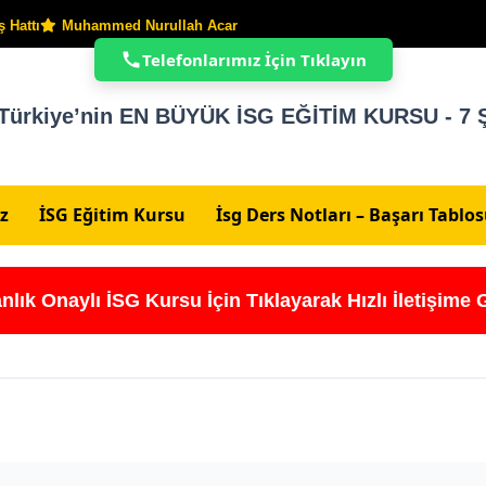
 Hattı
Muhammed Nurullah Acar
Telefonlarımız İçin Tıklayın
Türkiye’nin EN BÜYÜK İSG EĞİTİM KURSU - 7 Ş
z
İSG Eğitim Kursu
İsg Ders Notları – Başarı Tablo
nlık Onaylı İSG Kursu İçin Tıklayarak Hızlı İletişime 