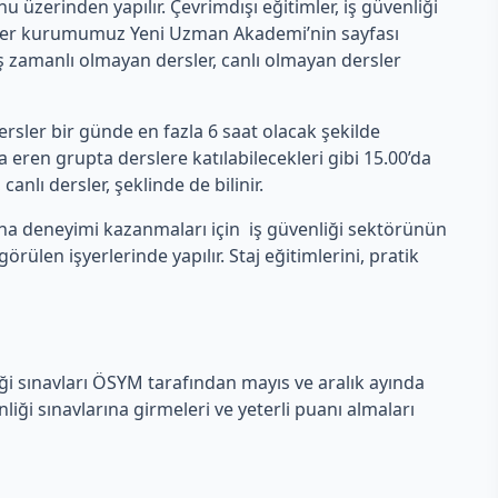
erinden yapılır. Çevrimdışı eğitimler, iş güvenliği
rsler kurumumuz Yeni Uzman Akademi’nin sayfası
 eş zamanlı olmayan dersler, canlı olmayan dersler
rsler bir günde en fazla 6 saat olacak şekilde
eren grupta derslere katılabilecekleri gibi 15.00’da
anlı dersler, şeklinde de bilinir.
aha deneyimi kazanmaları için iş güvenliği sektörünün
len işyerlerinde yapılır. Staj eğitimlerini, pratik
iği sınavları ÖSYM tarafından mayıs ve aralık ayında
ği sınavlarına girmeleri ve yeterli puanı almaları