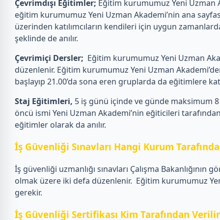
Çevrimdışı Eğitimler;
Eğitim kurumumuz Yeni Uzman Akad
eğitim kurumumuz Yeni Uzman Akademi’nin ana sayfasın
üzerinden katılımcıların kendileri için uygun zamanlarda
şeklinde de anılır.
Çevrimiçi Dersler;
Eğitim kurumumuz Yeni Uzman Akademi
düzenlenir. Eğitim kurumumuz Yeni Uzman Akademi’den eği
başlayıp 21.00’da sona eren gruplarda da eğitimlere katılab
Staj Eğitimleri,
5 iş günü içinde ve günde maksimum 8 s
öncü ismi Yeni Uzman Akademi’nin eğiticileri tarafından 
eğitimler olarak da anılır.
İş Güvenliği Sınavları Hangi Kurum Tarafından
İş güvenliği uzmanlığı sınavları Çalışma Bakanlığının gö
olmak üzere iki defa düzenlenir.
Eğitim kurumumuz Yeni 
gerekir.
İş Güvenliği Sertifikası Kim Tarafından Verili