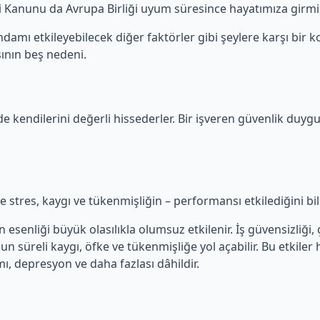
iği Kanunu da Avrupa Birliği uyum süresince hayatımıza girmiş
damı etkileyebilecek diğer faktörler gibi şeylere karşı bir ko
ının beş nedeni.
de kendilerini değerli hissederler. Bir işveren güvenlik duygu
kle stres, kaygı ve tükenmişliğin – performansı etkilediğini bi
senliği büyük olasılıkla olumsuz etkilenir. İş güvensizliği, ça
zun süreli kaygı, öfke ve tükenmişliğe yol açabilir. Bu etkiler
mı, depresyon ve daha fazlası dâhildir.