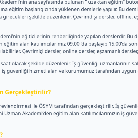
emi’nin ana sayfasında bulunan “ uzaktan eğitim” butonu üz
a eğitim başlangıcında yüklenen derslerle yapılır. Bu de
 girecekleri şekilde düzenlenir. Çevrimdışı dersler, offline,
’nin eğiticilerinin rehberliğinde yapılan derslerdir. Bu de
tim alan katılımcılarımız 09.00 ‘da başlayıp 15.00’da sona 
ilirler. Çevrimiçi dersler, online dersler, eşzamanlı dersler, c
aat olacak şekilde düzenlenir. İş güvenliği uzmanlarının s
iş güvenliği hizmeti alan ve kurumumuz tarafından uygun görü
 Gerçekleştirilir?
revlendirmesi ile ÖSYM tarafından gerçekleştirilir. İş güvenl
Uzman Akademi’den eğitim alan katılımcılarımızın iş güvenli
r?