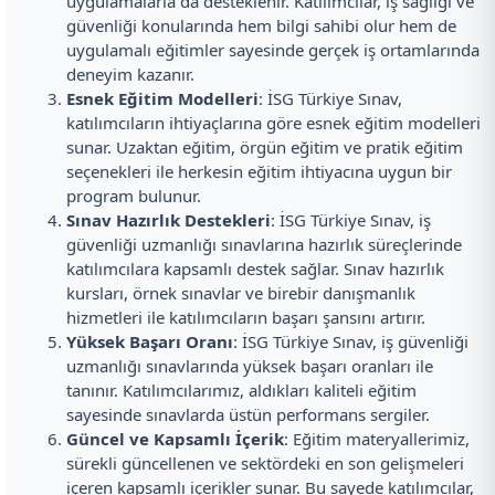
uygulamalarla da desteklenir. Katılımcılar, iş sağlığı ve
güvenliği konularında hem bilgi sahibi olur hem de
uygulamalı eğitimler sayesinde gerçek iş ortamlarında
deneyim kazanır.
Esnek Eğitim Modelleri
: İSG Türkiye Sınav,
katılımcıların ihtiyaçlarına göre esnek eğitim modelleri
sunar. Uzaktan eğitim, örgün eğitim ve pratik eğitim
seçenekleri ile herkesin eğitim ihtiyacına uygun bir
program bulunur.
Sınav Hazırlık Destekleri
: İSG Türkiye Sınav, iş
güvenliği uzmanlığı sınavlarına hazırlık süreçlerinde
katılımcılara kapsamlı destek sağlar. Sınav hazırlık
kursları, örnek sınavlar ve birebir danışmanlık
hizmetleri ile katılımcıların başarı şansını artırır.
Yüksek Başarı Oranı
: İSG Türkiye Sınav, iş güvenliği
uzmanlığı sınavlarında yüksek başarı oranları ile
tanınır. Katılımcılarımız, aldıkları kaliteli eğitim
sayesinde sınavlarda üstün performans sergiler.
Güncel ve Kapsamlı İçerik
: Eğitim materyallerimiz,
sürekli güncellenen ve sektördeki en son gelişmeleri
içeren kapsamlı içerikler sunar. Bu sayede katılımcılar,