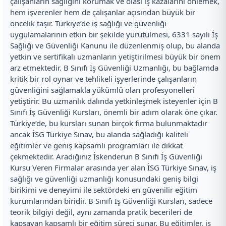
çalışanların sağlığını korumak ve olası iş kazalarını önlemek,
hem işverenler hem de çalışanlar açısından büyük bir
öncelik taşır. Türkiye’de iş sağlığı ve güvenliği
uygulamalarının etkin bir şekilde yürütülmesi, 6331 sayılı İş
Sağlığı ve Güvenliği Kanunu ile düzenlenmiş olup, bu alanda
yetkin ve sertifikalı uzmanların yetiştirilmesi büyük bir önem
arz etmektedir. B Sınıfı İş Güvenliği Uzmanlığı, bu bağlamda
kritik bir rol oynar ve tehlikeli işyerlerinde çalışanların
güvenliğini sağlamakla yükümlü olan profesyonelleri
yetiştirir. Bu uzmanlık dalında yetkinleşmek isteyenler için B
Sınıfı İş Güvenliği Kursları, önemli bir adım olarak öne çıkar.
Türkiye’de, bu kursları sunan birçok firma bulunmaktadır
ancak İSG Türkiye Sınav, bu alanda sağladığı kaliteli
eğitimler ve geniş kapsamlı programları ile dikkat
çekmektedir. Aradığınız İskenderun B Sınıfı İş Güvenliği
Kursu Veren Firmalar arasında yer alan İSG Türkiye Sınav, iş
sağlığı ve güvenliği uzmanlığı konusundaki geniş bilgi
birikimi ve deneyimi ile sektördeki en güvenilir eğitim
kurumlarından biridir. B Sınıfı İş Güvenliği Kursları, sadece
teorik bilgiyi değil, aynı zamanda pratik becerileri de
kapsayan kapsamlı bir eğitim süreci sunar. Bu eğitimler, iş