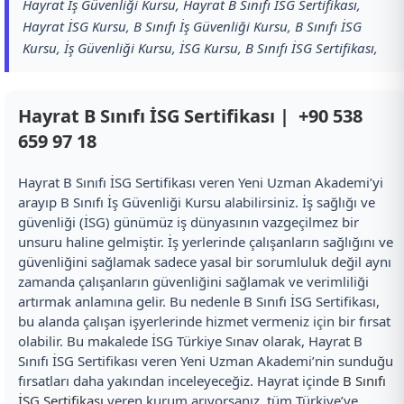
Hayrat İş Güvenliği Kursu, Hayrat B Sınıfı İSG Sertifikası,
Hayrat İSG Kursu, B Sınıfı İş Güvenliği Kursu, B Sınıfı İSG
Kursu, İş Güvenliği Kursu, İSG Kursu, B Sınıfı İSG Sertifikası,
Hayrat B Sınıfı İSG Sertifikası |
+90 538
659 97 18
Hayrat B Sınıfı İSG Sertifikası veren Yeni Uzman Akademi’yi
arayıp B Sınıfı İş Güvenliği Kursu alabilirsiniz. İş sağlığı ve
güvenliği (İSG) günümüz iş dünyasının vazgeçilmez bir
unsuru haline gelmiştir. İş yerlerinde çalışanların sağlığını ve
güvenliğini sağlamak sadece yasal bir sorumluluk değil aynı
zamanda çalışanların güvenliğini sağlamak ve verimliliği
artırmak anlamına gelir. Bu nedenle B Sınıfı İSG Sertifikası,
bu alanda çalışan işyerlerinde hizmet vermeniz için bir fırsat
olabilir. Bu makalede İSG Türkiye Sınav olarak, Hayrat B
Sınıfı İSG Sertifikası veren Yeni Uzman Akademi’nin sunduğu
fırsatları daha yakından inceleyeceğiz. Hayrat içinde
B Sınıfı
İSG Sertifikası
veren kurum arıyorsanız, tüm Türkiye’ye