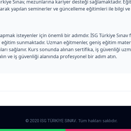
rkiye Sınav, mezunlarına kariyer desteği sağlamaktadır. Eği
k yapılan seminerler ve güncelleme eğitimleri ile bilgi ve be
r yapmak isteyenler için önemli bir adımdır. İSG Türkiye Sına
eğitim sunmaktadır. Uzman eğitmenler, geniş eğitim materyall
ları sağlanır. Kurs sonunda alınan sertifika, iş güvenliği u
alın ve iş güvenliği alanında profesyonel bir adım atın.
. Tüm hakları saklıdır.
© 2020 İSG TÜRKİYE SINAV