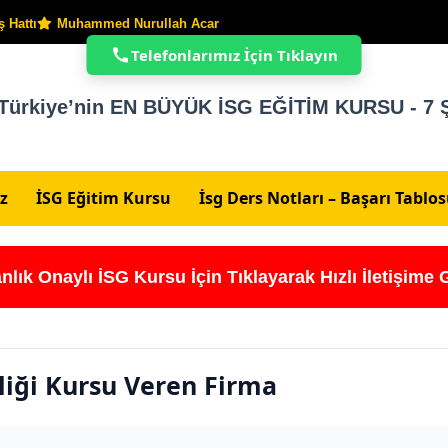
 Hattı
Muhammed Nurullah Acar
Telefonlarımız İçin Tıklayın
Türkiye’nin EN BÜYÜK İSG EĞİTİM KURSU - 7 Ş
z
İSG Eğitim Kursu
İsg Ders Notları – Başarı Tablo
nlık Onaylı İSG Kursu İçin Tıklayarak Hızlı İletişime 
liği Kursu Veren Firma