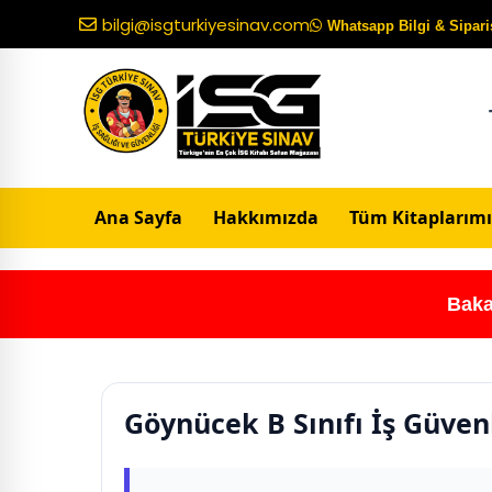
bilgi@isgturkiyesinav.com
Whatsapp Bilgi & Sipariş
Ana Sayfa
Hakkımızda
Tüm Kitaplarımı
Baka
Göynücek B Sınıfı İş Güven