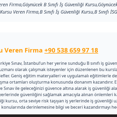
eren Firma,Göynücek B Sınıfı İş Güvenliği Kursu,Göynücek 
 Kursu Veren Firma,B Sınıfı İş Güvenliği Kursu,B Sınıfı İSG
su Veren Firma
+90 538 659 97 18
kiye Sınav, İstanbul’un her yerine sunduğu B sınıfı iş güvenl
i uzmanı olarak çalışmak isteyenler için düzenlenen bu kursl
edefler. Geniş eğitim materyalleri ve uygulamalı eğitimlerle de
alışma ortamları oluşturma konusunda donanım kazandırır. Eğ
 Sınav ile geleceğinizi güvence altına alarak iş güvenliği al
iş yerlerinde güvenliğini sağlamak amacıyla alınan önlemleri ka
nliği kursu, orta seviye risk taşıyan iş yerlerinde iş güvenliğ
ığı konularında derinlemesine bilgi ve beceri kazandırmayı hed