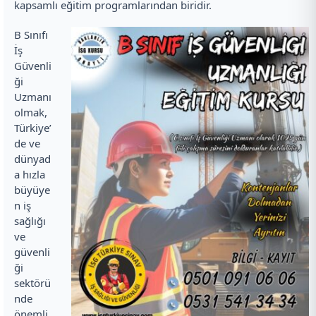
kapsamlı eğitim programlarından biridir.
B Sınıfı
İş
Güvenli
ği
Uzmanı
olmak,
Türkiye’
de ve
dünyad
a hızla
büyüye
n iş
sağlığı
ve
güvenli
ği
sektörü
nde
önemli