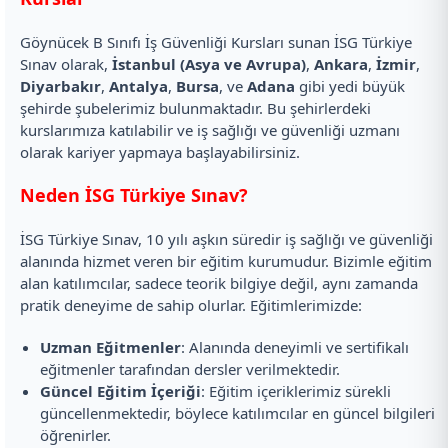
Göynücek B Sınıfı İş Güvenliği Kursları sunan İSG Türkiye
Sınav olarak,
İstanbul (Asya ve Avrupa)
,
Ankara
,
İzmir
,
Diyarbakır
,
Antalya
,
Bursa
, ve
Adana
gibi yedi büyük
şehirde şubelerimiz bulunmaktadır. Bu şehirlerdeki
kurslarımıza katılabilir ve iş sağlığı ve güvenliği uzmanı
olarak kariyer yapmaya başlayabilirsiniz.
Neden İSG Türkiye Sınav?
İSG Türkiye Sınav, 10 yılı aşkın süredir iş sağlığı ve güvenliği
alanında hizmet veren bir eğitim kurumudur. Bizimle eğitim
alan katılımcılar, sadece teorik bilgiye değil, aynı zamanda
pratik deneyime de sahip olurlar. Eğitimlerimizde:
Uzman Eğitmenler
: Alanında deneyimli ve sertifikalı
eğitmenler tarafından dersler verilmektedir.
Güncel Eğitim İçeriği
: Eğitim içeriklerimiz sürekli
güncellenmektedir, böylece katılımcılar en güncel bilgileri
öğrenirler.