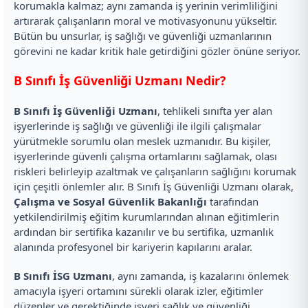
korumakla kalmaz; aynı zamanda iş yerinin verimliliğini
artırarak çalışanların moral ve motivasyonunu yükseltir.
Bütün bu unsurlar, iş sağlığı ve güvenliği uzmanlarının
görevini ne kadar kritik hale getirdiğini gözler önüne seriyor.
B Sınıfı İş Güvenliği Uzmanı Nedir?
B Sınıfı İş Güvenliği Uzmanı
, tehlikeli sınıfta yer alan
işyerlerinde iş sağlığı ve güvenliği ile ilgili çalışmalar
yürütmekle sorumlu olan meslek uzmanıdır. Bu kişiler,
işyerlerinde güvenli çalışma ortamlarını sağlamak, olası
riskleri belirleyip azaltmak ve çalışanların sağlığını korumak
için çeşitli önlemler alır. B Sınıfı İş Güvenliği Uzmanı olarak,
Çalışma ve Sosyal Güvenlik Bakanlığı
tarafından
yetkilendirilmiş eğitim kurumlarından alınan eğitimlerin
ardından bir sertifika kazanılır ve bu sertifika, uzmanlık
alanında profesyonel bir kariyerin kapılarını aralar.
B Sınıfı İSG Uzmanı
, aynı zamanda, iş kazalarını önlemek
amacıyla işyeri ortamını sürekli olarak izler, eğitimler
düzenler ve gerektiğinde işyeri sağlık ve güvenliği