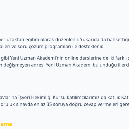
aber uzaktan eğitim olarak düzenlenir. Yukarıda da bahsetti
lleri ve soru çözüm programları ile desteklenir.
gibi Yeni Uzman Akademi’nin online derslerine de iki farklı sea
in değişmeyen adresi Yeni Uzman Akademi bulunduğu illerde İş
vlarına İşyeri Hekimliği Kursu katılımcılarımız da katılır. Ka
 soruluk sınavda en az 35 soruya doğru cevap vermeleri gerekir
plama