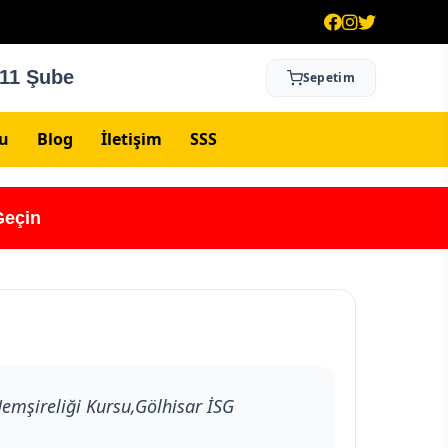
 11 Şube
Sepetim
su
Blog
İletişim
SSS
Geçin
Hemşireliği Kursu,Gölhisar İSG