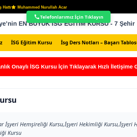
 Hattı
Muhammed Nurullah Acar
Telefonlarımız İçin Tıklayın
ye’nin EN BÜYÜK İSG EĞİTİM KURSU - 7 Şehir
z
İSG Eğitim Kursu
İsg Ders Notları – Başarı Tablo
nlık Onaylı İSG Kursu İçin Tıklayarak Hızlı İletişime 
Kursu
ar İşyeri Hemşireliği Kursu,İşyeri Hekimliği Kursu,İşyeri 
iği Kursu