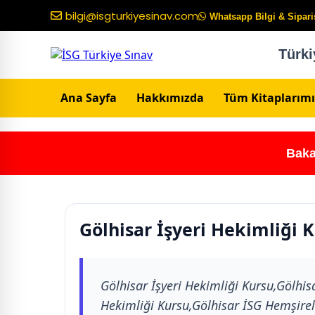
bilgi@isgturkiyesinav.com
Whatsapp Bilgi & Sipariş
Türki
Ana Sayfa
Hakkımızda
Tüm Kitaplarımı
Baka
Gölhisar İşyeri Hekimliği 
Gölhisar İşyeri Hekimliği Kursu,Gölhis
Hekimliği Kursu,Gölhisar İSG Hemşirel