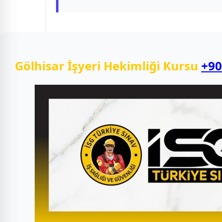
Gölhisar İşyeri Hekimliği Kursu
+90