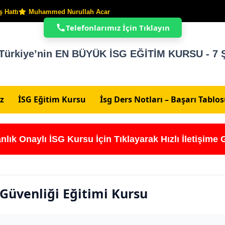
 Hattı
Muhammed Nurullah Acar
Telefonlarımız İçin Tıklayın
Türkiye’nin EN BÜYÜK İSG EĞİTİM KURSU - 7 Ş
z
İSG Eğitim Kursu
İsg Ders Notları – Başarı Tablo
nlık Onaylı İSG Kursu İçin Tıklayarak Hızlı İletişime 
ve Güvenliği Eğitimi Kursu