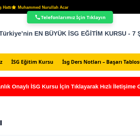
 Hattı
Muhammed Nurullah Acar
Telefonlarımız İçin Tıklayın
Türkiye’nin EN BÜYÜK İSG EĞİTİM KURSU - 7 Ş
z
İSG Eğitim Kursu
İsg Ders Notları – Başarı Tablo
nlık Onaylı İSG Kursu İçin Tıklayarak Hızlı İletişime 
ı