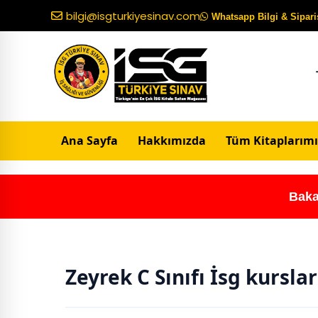
bilgi@isgturkiyesinav.com
Whatsapp Bilgi & Sipariş
Ana Sayfa
Hakkımızda
Tüm Kitaplarımı
Baka
Zeyrek C Sınıfı İsg kurslar