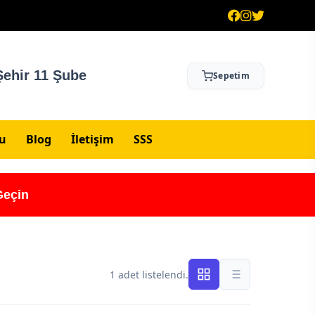
ehir 11 Şube
Sepetim
su
Blog
İletişim
SSS
Geçin
1 adet listelendi.