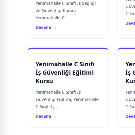
Yenimahalle C Sınıfı İş Sağlığı
Güve
ve Güvenliği Kursu,
C Sını
Yenimahalle C...
Dev
Devamı →
Yenimahalle C Sınıfı
Yen
İş Güvenliği Eğitimi
İş 
Kursu
Kur
Yenimahalle C Sınıfı İş
Yeni
Güvenliği Eğitimi, Yenimahalle
Güve
C Sınıfı İş...
C Sını
Devamı →
Dev