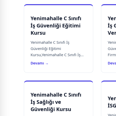
Yenimahalle C Sınıfı
Yen
İş Güvenliği Eğitimi
İş 
Kursu
Ve
Yenimahalle C Sınıfı İş
Yeni
Güvenliği Eğitimi
Güve
Kursu,Yenimahalle C Sınıfı İş...
Firm
Devamı →
Dev
Yenimahalle C Sınıfı
Yen
İş Sağlığı ve
İSG
Güvenliği Kursu
Yeni