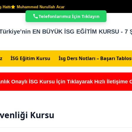
 Hattı
Muhammed Nurullah Acar
Telefonlarımız İçin Tıklayın
Türkiye’nin EN BÜYÜK İSG EĞİTİM KURSU - 7 Ş
z
İSG Eğitim Kursu
İsg Ders Notları – Başarı Tablo
nlık Onaylı İSG Kursu İçin Tıklayarak Hızlı İletişime 
üvenliği Kursu