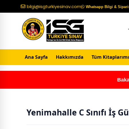
bilgi@isgturkiyesinav.com
Whatsapp Bilgi & Sipariş
Ana Sayfa
Hakkımızda
Tüm Kitaplarımı
Baka
Yenimahalle C Sınıfı İş G