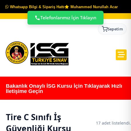
Whatsapp Bilgi & Sipariş Hattı
Muhammed Nurullah Acar
Telefonlarımız İçin Tıklayın
Sepetim
Bakanlık Onaylı İSG Kursu İçin Tıklayarak Hızlı
İletişime Geçin
Tire C Sınıfı İş
17 adet listelendi.
Güvenliği Kursu