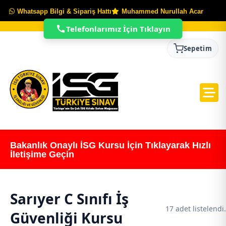
Whatsapp Bilgi & Sipariş Hattı
Muhammed Nurullah Acar
Telefonlarımız İçin Tıklayın
Sepetim
Bakanlık Onaylı İSG Kursu İçin Tıklayarak Hızlı
İletişime Geçin
Sarıyer C Sınıfı İş
17 adet listelendi.
Güvenliği Kursu