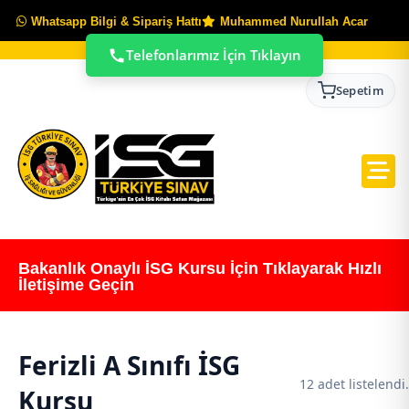
Whatsapp Bilgi & Sipariş Hattı
Muhammed Nurullah Acar
Telefonlarımız İçin Tıklayın
Sepetim
Bakanlık Onaylı İSG Kursu İçin Tıklayarak Hızlı
İletişime Geçin
Ferizli A Sınıfı İSG
12 adet listelendi.
Kursu