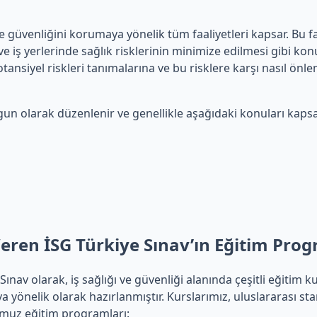
 ve güvenliğini korumaya yönelik tüm faaliyetleri kapsar. Bu fa
iş yerlerinde sağlık risklerinin minimize edilmesi gibi konula
potansiyel riskleri tanımalarına ve bu risklere karşı nasıl önl
ygun olarak düzenlenir ve genellikle aşağıdaki konuları kapsa
 Veren İSG Türkiye Sınav’ın Eğitim Pro
ınav olarak, iş sağlığı ve güvenliği alanında çeşitli eğitim k
ya yönelik olarak hazırlanmıştır. Kurslarımız, uluslararası s
umuz eğitim programları: