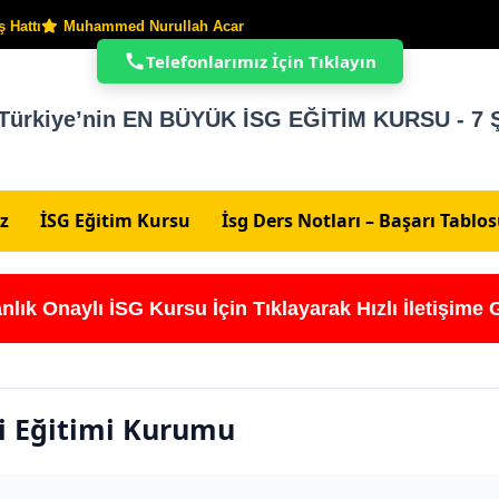
 Hattı
Muhammed Nurullah Acar
Telefonlarımız İçin Tıklayın
Türkiye’nin EN BÜYÜK İSG EĞİTİM KURSU - 7 Ş
z
İSG Eğitim Kursu
İsg Ders Notları – Başarı Tablo
nlık Onaylı İSG Kursu İçin Tıklayarak Hızlı İletişime 
iği Eğitimi Kurumu