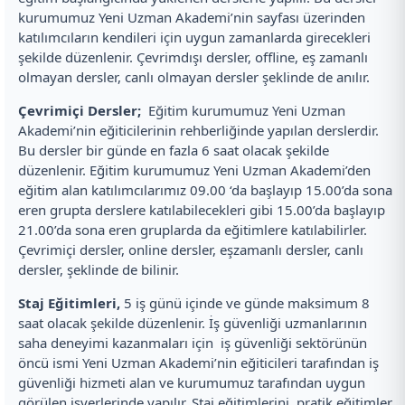
kurumumuz Yeni Uzman Akademi’nin sayfası üzerinden
katılımcıların kendileri için uygun zamanlarda girecekleri
şekilde düzenlenir. Çevrimdışı dersler, offline, eş zamanlı
olmayan dersler, canlı olmayan dersler şeklinde de anılır.
Çevrimiçi Dersler;
Eğitim kurumumuz Yeni Uzman
Akademi’nin eğiticilerinin rehberliğinde yapılan derslerdir.
Bu dersler bir günde en fazla 6 saat olacak şekilde
düzenlenir. Eğitim kurumumuz Yeni Uzman Akademi’den
eğitim alan katılımcılarımız 09.00 ‘da başlayıp 15.00’da sona
eren grupta derslere katılabilecekleri gibi 15.00’da başlayıp
21.00’da sona eren gruplarda da eğitimlere katılabilirler.
Çevrimiçi dersler, online dersler, eşzamanlı dersler, canlı
dersler, şeklinde de bilinir.
Staj Eğitimleri,
5 iş günü içinde ve günde maksimum 8
saat olacak şekilde düzenlenir. İş güvenliği uzmanlarının
saha deneyimi kazanmaları için iş güvenliği sektörünün
öncü ismi Yeni Uzman Akademi’nin eğiticileri tarafından iş
güvenliği hizmeti alan ve kurumumuz tarafından uygun
görülen işyerlerinde yapılır. Staj eğitimlerini, pratik eğitimler