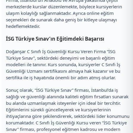
Firma, İstanbul’un Anadolu ve Avrupa yakasında çeşitli
merkezlerde kurslar düzenlemekte, böylece kursiyerlerin
ulaşım kolaylığı sağlanmaktadır. Ayrıca online eğitim
seçenekleri de sunarak daha geniş bir kitleye ulaşmayı
hedeflemektedir.
İSG Türkiye Sınav’ın Eğitimdeki Başarısı
Doğanşar C Sınıfı İş Güvenliği Kursu Veren Firma “İSG
Türkiye Sınav”, sektördeki deneyimi ve başarılı eğitim
modelleri ile tanınır. Kurs sonunda, kursiyerler C Sınıfı İş
Güvenliği Uzmanı sertifikasını almaya hak kazanır ve bu
sertifika ile iş hayatında önemli bir adım atmış olurlar.
Sonuç olarak, “İSG Türkiye Sınav” firması, İstanbul’da iş
sağlığı ve güvenliği alanında kaliteli eğitim fırsatları sunarak
bu alanda uzmanlaşmak isteyenler için ideal bir tercihtir.
Eğitimlerini sürekli güncelleyerek ve kursiyerlerinin
ihtiyaçlarına göre şekilendirerek, sektördeki lider konumunu
korumaktadır. C Sınıfı İş Güvenliği Kursu veren “İSG Türkiye
Sınav” firması, profesyonel eğitmen kadrosu ve modern