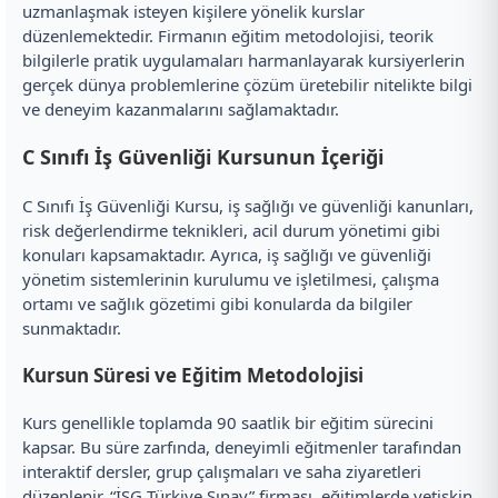
uzmanlaşmak isteyen kişilere yönelik kurslar
düzenlemektedir. Firmanın eğitim metodolojisi, teorik
bilgilerle pratik uygulamaları harmanlayarak kursiyerlerin
gerçek dünya problemlerine çözüm üretebilir nitelikte bilgi
ve deneyim kazanmalarını sağlamaktadır.
C Sınıfı İş Güvenliği Kursunun İçeriği
C Sınıfı İş Güvenliği Kursu, iş sağlığı ve güvenliği kanunları,
risk değerlendirme teknikleri, acil durum yönetimi gibi
konuları kapsamaktadır. Ayrıca, iş sağlığı ve güvenliği
yönetim sistemlerinin kurulumu ve işletilmesi, çalışma
ortamı ve sağlık gözetimi gibi konularda da bilgiler
sunmaktadır.
Kursun Süresi ve Eğitim Metodolojisi
Kurs genellikle toplamda 90 saatlik bir eğitim sürecini
kapsar. Bu süre zarfında, deneyimli eğitmenler tarafından
interaktif dersler, grup çalışmaları ve saha ziyaretleri
düzenlenir. “İSG Türkiye Sınav” firması, eğitimlerde yetişkin