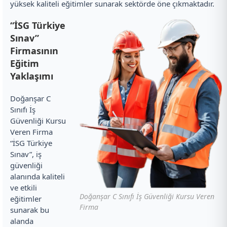
yüksek kaliteli eğitimler sunarak sektörde öne çıkmaktadır.
“İSG Türkiye
Sınav”
Firmasının
Eğitim
Yaklaşımı
Doğanşar C
Sınıfı İş
Güvenliği Kursu
Veren Firma
“İSG Türkiye
Sınav”, iş
güvenliği
alanında kaliteli
ve etkili
Doğanşar C Sınıfı İş Güvenliği Kursu Veren
eğitimler
Firma
sunarak bu
alanda