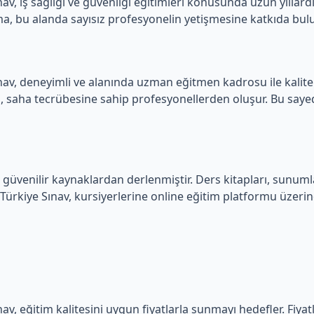
nav, iş sağlığı ve güvenliği eğitimleri konusunda uzun yıllard
rma, bu alanda sayısız profesyonelin yetişmesine katkıda bu
ınav, deneyimli ve alanında uzman eğitmen kadrosu ile kalitel
saha tecrübesine sahip profesyonellerden oluşur. Bu sayede, 
güvenilir kaynaklardan derlenmiştir. Ders kitapları, sunumlar
 Türkiye Sınav, kursiyerlerine online eğitim platformu üzerin
nav, eğitim kalitesini uygun fiyatlarla sunmayı hedefler. Fiya