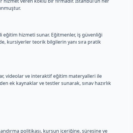
ır hizmet veren köklü bir firmadır. İstanbul’un her
lunmuştur.
i eğitim hizmeti sunar. Eğitmenler, iş güvenliği
kursiyerler teorik bilgilerin yanı sıra pratik
, videolar ve interaktif eğitim materyalleri ile
den ek kaynaklar ve testler sunarak, sınav hazırlık
tlandırma politikası, kursun içeriğine, süresine ve