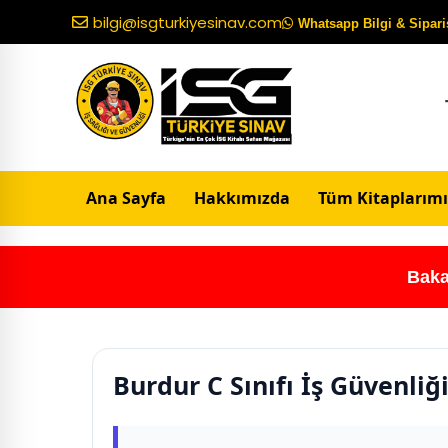
bilgi@isgturkiyesinav.com
Whatsapp Bilgi & Sipariş
Ana Sayfa
Hakkımızda
Tüm Kitaplarımı
Baka
Burdur C Sınıfı İş Güvenliğ