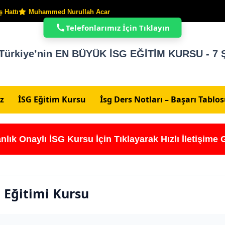
 Hattı
Muhammed Nurullah Acar
Telefonlarımız İçin Tıklayın
Türkiye’nin EN BÜYÜK İSG EĞİTİM KURSU - 7 Ş
z
İSG Eğitim Kursu
İsg Ders Notları – Başarı Tablo
nlık Onaylı İSG Kursu İçin Tıklayarak Hızlı İletişime 
i Eğitimi Kursu