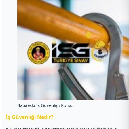
Babaeski İş Güvenliği Kursu
İ
ş Güvenliği Nedir?
İSG kısaltmasıyla iş hayatında yoğun olarak kullanılan iş