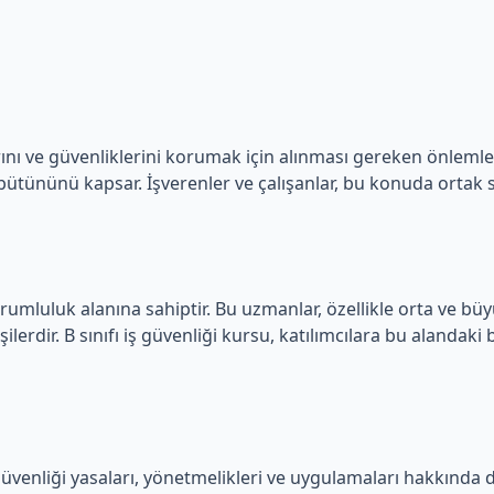
larını ve güvenliklerini korumak için alınması gereken önlemler
bütününü kapsar. İşverenler ve çalışanlar, bu konuda ortak
orumluluk alanına sahiptir. Bu uzmanlar, özellikle orta ve büyü
rdir. B sınıfı iş güvenliği kursu, katılımcılara bu alandaki bi
 güvenliği yasaları, yönetmelikleri ve uygulamaları hakkında