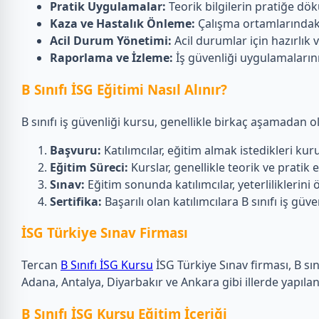
Pratik Uygulamalar:
Teorik bilgilerin pratiğe dö
Kaza ve Hastalık Önleme:
Çalışma ortamlarındaki 
Acil Durum Yönetimi:
Acil durumlar için hazırlı
Raporlama ve İzleme:
İş güvenliği uygulamaların
B Sınıfı İSG Eğitimi Nasıl Alınır?
B sınıfı iş güvenliği kursu, genellikle birkaç aşamadan o
Başvuru:
Katılımcılar, eğitim almak istedikleri k
Eğitim Süreci:
Kurslar, genellikle teorik ve pratik eğ
Sınav:
Eğitim sonunda katılımcılar, yeterliliklerini ö
Sertifika:
Başarılı olan katılımcılara B sınıfı iş güven
İSG Türkiye Sınav Firması
Tercan
B Sınıfı İSG Kursu
İSG Türkiye Sınav firması, B sın
Adana, Antalya, Diyarbakır ve Ankara gibi illerde yapılan 
B Sınıfı İSG Kursu Eğitim İçeriği