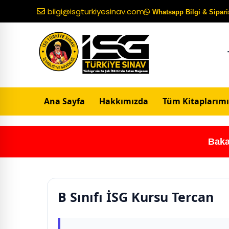
bilgi@isgturkiyesinav.com
Whatsapp Bilgi & Sipariş
Ana Sayfa
Hakkımızda
Tüm Kitaplarımı
Baka
B Sınıfı İSG Kursu Tercan