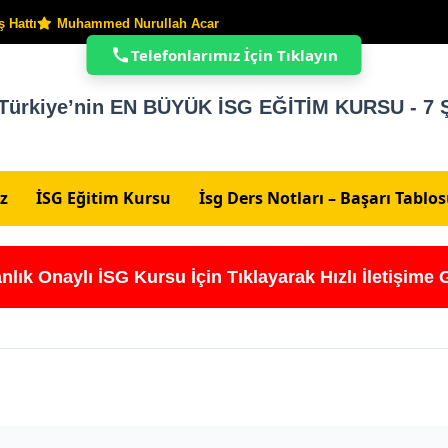
 Hattı
Muhammed Nurullah Acar
Telefonlarımız İçin Tıklayın
Türkiye’nin EN BÜYÜK İSG EĞİTİM KURSU - 7 Ş
z
İSG Eğitim Kursu
İsg Ders Notları – Başarı Tablo
nlık Onaylı İSG Kursu İçin Tıklayarak Hızlı İletişime 