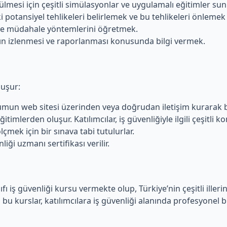
külmesi için çeşitli simülasyonlar ve uygulamalı eğitimler su
potansiyel tehlikeleri belirlemek ve bu tehlikeleri önlemek iç
k ve müdahale yöntemlerini öğretmek.
ın izlenmesi ve raporlanması konusunda bilgi vermek.
luşur:
urumun web sitesi üzerinden veya doğrudan iletişim kurarak 
itimlerden oluşur. Katılımcılar, iş güvenliğiyle ilgili çeşitli k
lçmek için bir sınava tabi tutulurlar.
liği uzmanı sertifikası verilir.
ıfı iş güvenliği kursu vermekte olup, Türkiye’nin çeşitli iller
bu kurslar, katılımcılara iş güvenliği alanında profesyonel bir