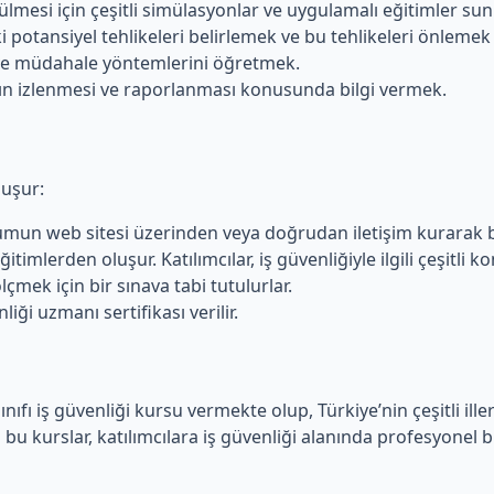
külmesi için çeşitli simülasyonlar ve uygulamalı eğitimler su
potansiyel tehlikeleri belirlemek ve bu tehlikeleri önlemek iç
k ve müdahale yöntemlerini öğretmek.
ın izlenmesi ve raporlanması konusunda bilgi vermek.
luşur:
urumun web sitesi üzerinden veya doğrudan iletişim kurarak 
itimlerden oluşur. Katılımcılar, iş güvenliğiyle ilgili çeşitli k
lçmek için bir sınava tabi tutulurlar.
liği uzmanı sertifikası verilir.
ınıfı iş güvenliği kursu vermekte olup, Türkiye’nin çeşitli ill
bu kurslar, katılımcılara iş güvenliği alanında profesyonel bir