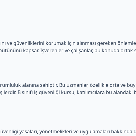
larını ve güvenliklerini korumak için alınması gereken önlemler
bütününü kapsar. İşverenler ve çalışanlar, bu konuda ortak
orumluluk alanına sahiptir. Bu uzmanlar, özellikle orta ve büyü
rdir. B sınıfı iş güvenliği kursu, katılımcılara bu alandaki bi
 güvenliği yasaları, yönetmelikleri ve uygulamaları hakkında