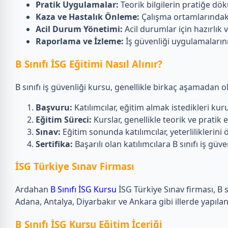
Pratik Uygulamalar:
Teorik bilgilerin pratiğe dö
Kaza ve Hastalık Önleme:
Çalışma ortamlarındaki 
Acil Durum Yönetimi:
Acil durumlar için hazırlı
Raporlama ve İzleme:
İş güvenliği uygulamaların
B Sınıfı İSG Eğitimi Nasıl Alınır?
B sınıfı iş güvenliği kursu, genellikle birkaç aşamadan o
Başvuru:
Katılımcılar, eğitim almak istedikleri k
Eğitim Süreci:
Kurslar, genellikle teorik ve pratik eğ
Sınav:
Eğitim sonunda katılımcılar, yeterliliklerini ö
Sertifika:
Başarılı olan katılımcılara B sınıfı iş güven
İSG Türkiye Sınav Firması
Ardahan
B Sınıfı İSG Kursu
İSG Türkiye Sınav firması, B s
Adana, Antalya, Diyarbakır ve Ankara gibi illerde yapılan 
B Sınıfı İSG Kursu Eğitim İçeriği