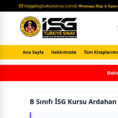
bilgi@isgturkiyesinav.com
Whatsapp Bilgi & Sipariş
Ana Sayfa
Hakkımızda
Tüm Kitaplarımı
Baka
B Sınıfı İSG Kursu Ardahan