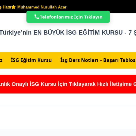
 Hattı
Muhammed Nurullah Acar
Telefonlarımız İçin Tıklayın
Türkiye’nin EN BÜYÜK İSG EĞİTİM KURSU - 7 Ş
z
İSG Eğitim Kursu
İsg Ders Notları – Başarı Tablo
nlık Onaylı İSG Kursu İçin Tıklayarak Hızlı İletişime 