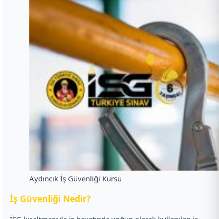
Aydıncık İş Güvenliği Kursu
İ
ş Güvenliği Nedir?
İSG kısaltmasıyla iş hayatında yoğun olarak kullanılan iş