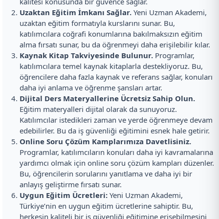
kalitesi konusunda bir güvence sağlar.
Uzaktan Eğitim İmkanı Sağlar.
Yeni Uzman Akademi,
uzaktan eğitim formatıyla kurslarını sunar. Bu,
katılımcılara coğrafi konumlarına bakılmaksızın eğitim
alma fırsatı sunar, bu da öğrenmeyi daha erişilebilir kılar.
Kaynak Kitap Takviyesinde Bulunur.
Programlar,
katılımcılara temel kaynak kitaplarla destekliyoruz. Bu,
öğrencilere daha fazla kaynak ve referans sağlar, konuları
daha iyi anlama ve öğrenme şansları artar.
Dijital Ders Materyallerine Ücretsiz Sahip Olun.
Eğitim materyalleri dijital olarak da sunuyoruz.
Katılımcılar istedikleri zaman ve yerde öğrenmeye devam
edebilirler. Bu da iş güvenliği eğitimini esnek hale getirir.
Online Soru Çözüm Kamplarımıza Davetlisiniz.
Programlar, katılımcıların konuları daha iyi kavramalarına
yardımcı olmak için online soru çözüm kampları düzenler.
Bu, öğrencilerin sorularını yanıtlama ve daha iyi bir
anlayış geliştirme fırsatı sunar.
Uygun Eğitim Ücretleri:
Yeni Uzman Akademi,
Türkiye’nin en uygun eğitim ücretlerine sahiptir. Bu,
herkesin kaliteli bir iş güvenliği eğitimine erişebilmesini