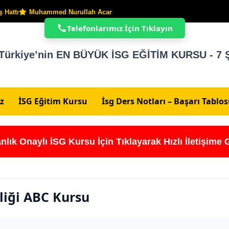
 Hattı
Muhammed Nurullah Acar
Telefonlarımız İçin Tıklayın
Türkiye’nin EN BÜYÜK İSG EĞİTİM KURSU - 7 Ş
z
İSG Eğitim Kursu
İsg Ders Notları – Başarı Tablo
nlık Onaylı İSG Kursu İçin Tıklayarak Hızlı İletişime 
liği ABC Kursu