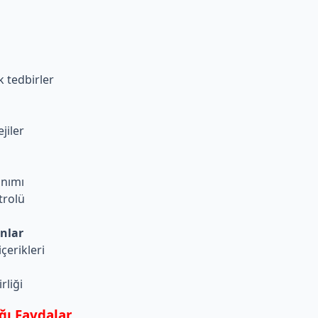
k tedbirler
jiler
anımı
trolü
onlar
içerikleri
rliği
ğı Faydalar