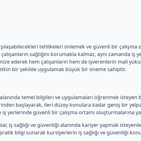
 karşılaşabilecekleri tehlikeleri önlemek ve güvenli bir çalı
alışanların sağlığını korumakla kalmaz, aynı zamanda iş yerini
imize ederek hem çalışanların hem de işverenlerin mali yükünü
e etkin bir şekilde uygulamak büyük bir öneme sahiptir.
i alanında temel bilgileri ve uygulamaları öğrenmek isteyen b
erinden başlayarak, ileri düzey konulara kadar geniş bir yelpa
e iş yerlerinde güvenli bir çalışma ortamı oluşturmalarına ya
nlar, iş sağlığı ve güvenliği alanında kariyer yapmak isteyenl
atik bilgi sunarak kursiyerlerin iş sağlığı ve güvenliği konu