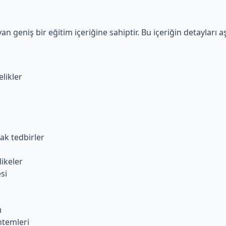
an geniş bir eğitim içeriğine sahiptir. Bu içeriğin detayları 
likler
ak tedbirler
likeler
si
ı
ntemleri