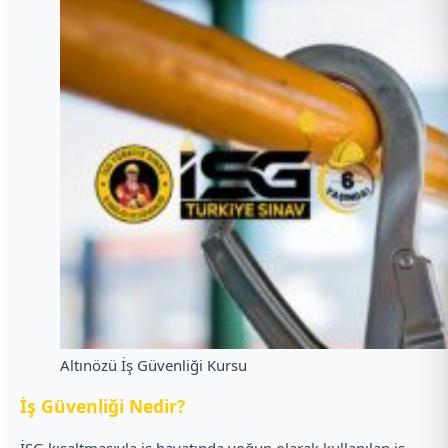
Altınözü İş Güvenliği Kursu
İ
ş Güvenliği Nedir?
İSG kısaltmasıyla iş hayatında yoğun olarak kullanılan iş