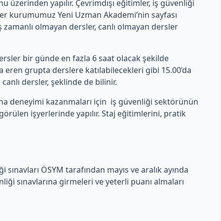
erinden yapılır. Çevrimdışı eğitimler, iş güvenliği
rsler kurumumuz Yeni Uzman Akademi’nin sayfası
 eş zamanlı olmayan dersler, canlı olmayan dersler
rsler bir günde en fazla 6 saat olacak şekilde
eren grupta derslere katılabilecekleri gibi 15.00’da
anlı dersler, şeklinde de bilinir.
aha deneyimi kazanmaları için iş güvenliği sektörünün
len işyerlerinde yapılır. Staj eğitimlerini, pratik
iği sınavları ÖSYM tarafından mayıs ve aralık ayında
ği sınavlarına girmeleri ve yeterli puanı almaları