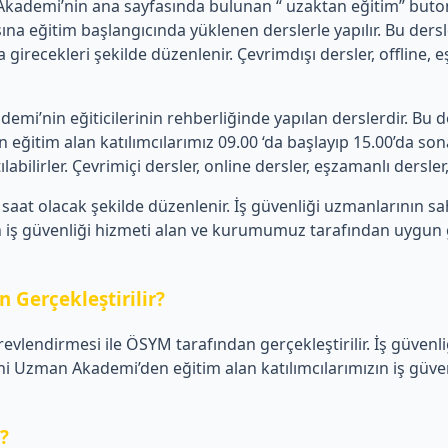
emi’nin ana sayfasında bulunan “ uzaktan eğitim” butonu üz
a eğitim başlangıcında yüklenen derslerle yapılır. Bu de
 girecekleri şekilde düzenlenir. Çevrimdışı dersler, offline,
’nin eğiticilerinin rehberliğinde yapılan derslerdir. Bu de
tim alan katılımcılarımız 09.00 ‘da başlayıp 15.00’da sona 
ilirler. Çevrimiçi dersler, online dersler, eşzamanlı dersler, c
aat olacak şekilde düzenlenir. İş güvenliği uzmanlarının s
iş güvenliği hizmeti alan ve kurumumuz tarafından uygun görü
 Gerçekleştirilir?
revlendirmesi ile ÖSYM tarafından gerçekleştirilir. İş güvenl
Uzman Akademi’den eğitim alan katılımcılarımızın iş güvenli
r?