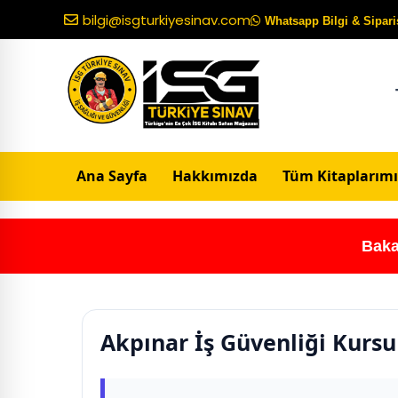
bilgi@isgturkiyesinav.com
Whatsapp Bilgi & Sipariş
Ana Sayfa
Hakkımızda
Tüm Kitaplarımı
Baka
Akpınar İş Güvenliği Kursu