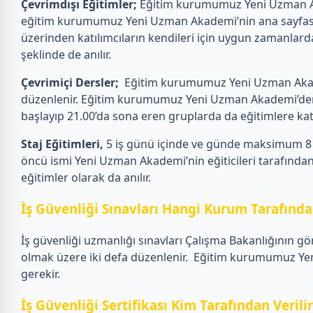
Çevrimdışı Eğitimler;
Eğitim kurumumuz Yeni Uzman Akad
eğitim kurumumuz Yeni Uzman Akademi’nin ana sayfasın
üzerinden katılımcıların kendileri için uygun zamanlarda
şeklinde de anılır.
Çevrimiçi Dersler;
Eğitim kurumumuz Yeni Uzman Akademi
düzenlenir. Eğitim kurumumuz Yeni Uzman Akademi’den eği
başlayıp 21.00’da sona eren gruplarda da eğitimlere katılab
Staj Eğitimleri,
5 iş günü içinde ve günde maksimum 8 s
öncü ismi Yeni Uzman Akademi’nin eğiticileri tarafından 
eğitimler olarak da anılır.
İş Güvenliği Sınavları Hangi Kurum Tarafından
İş güvenliği uzmanlığı sınavları Çalışma Bakanlığının gö
olmak üzere iki defa düzenlenir.
Eğitim kurumumuz Yeni 
gerekir.
İş Güvenliği Sertifikası Kim Tarafından Verili