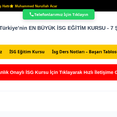
 Hattı
Muhammed Nurullah Acar
Telefonlarımız İçin Tıklayın
Türkiye’nin EN BÜYÜK İSG EĞİTİM KURSU - 7 Ş
z
İSG Eğitim Kursu
İsg Ders Notları – Başarı Tablo
nlık Onaylı İSG Kursu İçin Tıklayarak Hızlı İletişime 