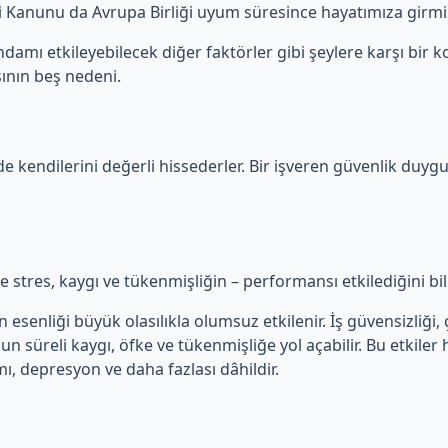
iği Kanunu da Avrupa Birliği uyum süresince hayatımıza girmiş
damı etkileyebilecek diğer faktörler gibi şeylere karşı bir ko
ının beş nedeni.
de kendilerini değerli hissederler. Bir işveren güvenlik duygu
kle stres, kaygı ve tükenmişliğin – performansı etkilediğini bi
senliği büyük olasılıkla olumsuz etkilenir. İş güvensizliği, ça
zun süreli kaygı, öfke ve tükenmişliğe yol açabilir. Bu etkiler
mı, depresyon ve daha fazlası dâhildir.