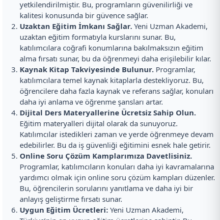
yetkilendirilmiştir. Bu, programların güvenilirliği ve
kalitesi konusunda bir güvence sağlar.
Uzaktan Eğitim İmkanı Sağlar.
Yeni Uzman Akademi,
uzaktan eğitim formatıyla kurslarını sunar. Bu,
katılımcılara coğrafi konumlarına bakılmaksızın eğitim
alma fırsatı sunar, bu da öğrenmeyi daha erişilebilir kılar.
Kaynak Kitap Takviyesinde Bulunur.
Programlar,
katılımcılara temel kaynak kitaplarla destekliyoruz. Bu,
öğrencilere daha fazla kaynak ve referans sağlar, konuları
daha iyi anlama ve öğrenme şansları artar.
Dijital Ders Materyallerine Ücretsiz Sahip Olun.
Eğitim materyalleri dijital olarak da sunuyoruz.
Katılımcılar istedikleri zaman ve yerde öğrenmeye devam
edebilirler. Bu da iş güvenliği eğitimini esnek hale getirir.
Online Soru Çözüm Kamplarımıza Davetlisiniz.
Programlar, katılımcıların konuları daha iyi kavramalarına
yardımcı olmak için online soru çözüm kampları düzenler.
Bu, öğrencilerin sorularını yanıtlama ve daha iyi bir
anlayış geliştirme fırsatı sunar.
Uygun Eğitim Ücretleri:
Yeni Uzman Akademi,