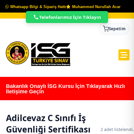
Whatsapp Bilgi & Sipariş Hattı
Muhammed Nurullah Acar
Telefonlarımız İçin Tıklayın
Sepetim
Bakanlık Onaylı İSG Kursu İçin Tıklayarak Hızlı
İletişime Geçin
Adilcevaz C Sınıfı İş
Güvenliği Sertifikası
2 adet listelendi.